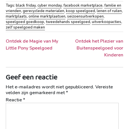
Tags:
black friday
,
cyber monday
,
facebook marketplace
,
familie en
vrienden
,
gerecyclede materialen
,
koop speelgoed
,
lenen of ruilen
,
marktplaats
,
online marktplaatsen
,
seizoensuitverkopen
,
speelgoed goedkoop
,
tweedehands speelgoed
,
uitverkoopacties
,
zelf speelgoed maken
Berichtnavigatie
Ontdek de Magie van My
Ontdek het Plezier van
Little Pony Speelgoed
Buitenspeelgoed voor
Kinderen
Geef een reactie
Het e-mailadres wordt niet gepubliceerd.
Vereiste
velden zijn gemarkeerd met
*
Reactie
*