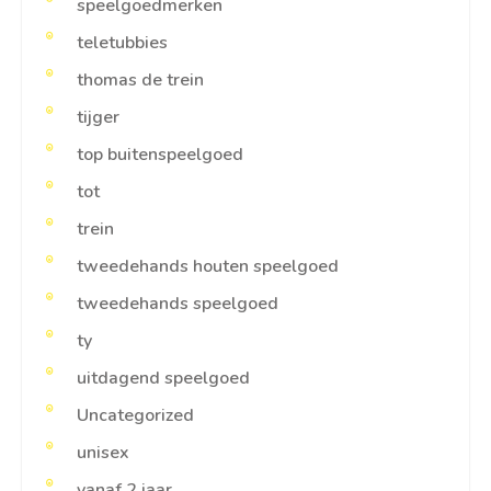
speelgoedmerken
teletubbies
thomas de trein
tijger
top buitenspeelgoed
tot
trein
tweedehands houten speelgoed
tweedehands speelgoed
ty
uitdagend speelgoed
Uncategorized
unisex
vanaf 2 jaar