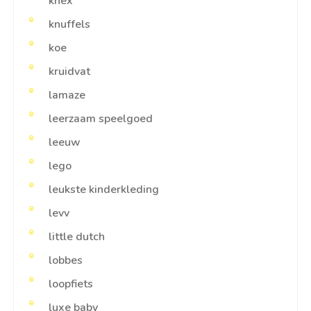
knex
knuffels
koe
kruidvat
lamaze
leerzaam speelgoed
leeuw
lego
leukste kinderkleding
levv
little dutch
lobbes
loopfiets
luxe baby