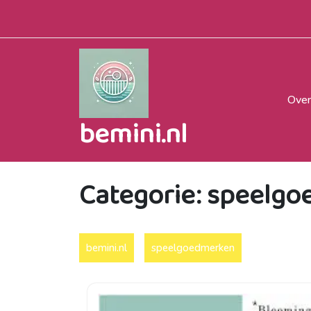
Naar
de
inhoud
gaan
Over
bemini.nl
Categorie:
speelgo
bemini.nl
speelgoedmerken