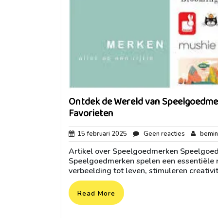
Ontdek de Wereld van Speelgoedmerk
Favorieten
15
Geen
15 februari 2025
Geen reacties
bemin
februari
reacties
Artikel over Speelgoedmerken Speelgoedm
2025
Speelgoedmerken spelen een essentiële r
verbeelding tot leven, stimuleren creativi
Read More