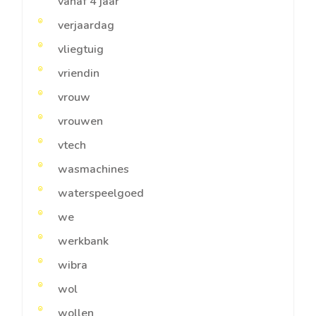
vanaf 4 jaar
verjaardag
vliegtuig
vriendin
vrouw
vrouwen
vtech
wasmachines
waterspeelgoed
we
werkbank
wibra
wol
wollen