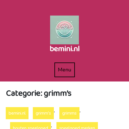
Naar
de
inhoud
gaan
bemini.nl
Menu
Menu
Categorie:
grimm’s
,
,
bemini.nl
grimm's
grimms
,
houten speelgoed
speelgoed merken