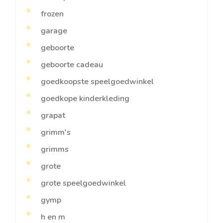
frozen
garage
geboorte
geboorte cadeau
goedkoopste speelgoedwinkel
goedkope kinderkleding
grapat
grimm's
grimms
grote
grote speelgoedwinkel
gymp
h en m