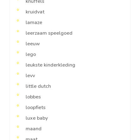
knuffels
kruidvat
lamaze
leerzaam speelgoed
leeuw
lego
leukste kinderkleding
levv
little dutch
lobbes
loopfiets
luxe baby
maand
maat