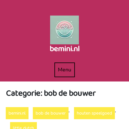
Naar
de
inhoud
gaan
bemini.nl
Menu
Menu
Categorie:
bob de bouwer
,
,
bemini.nl
bob de bouwer
houten speelgoed
little dutch