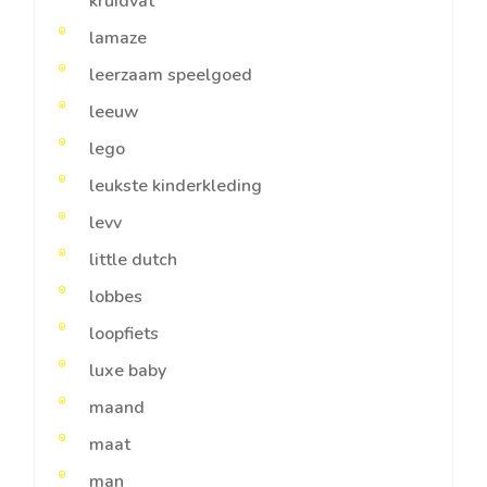
kruidvat
lamaze
leerzaam speelgoed
leeuw
lego
leukste kinderkleding
levv
little dutch
lobbes
loopfiets
luxe baby
maand
maat
man