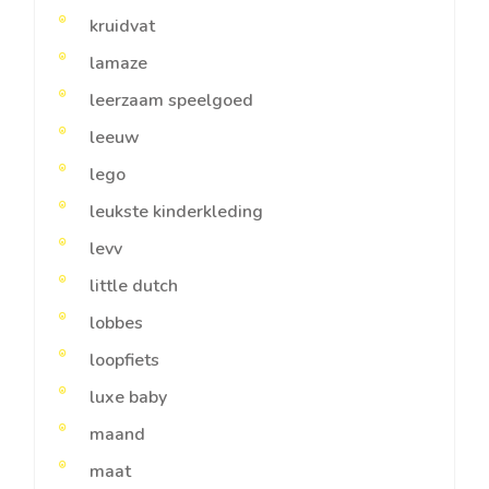
kruidvat
lamaze
leerzaam speelgoed
leeuw
lego
leukste kinderkleding
levv
little dutch
lobbes
loopfiets
luxe baby
maand
maat