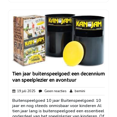
Tien jaar buitenspeelgoed: een decennium
van speelplezier en avontuur
19
Geen
bemini
19 juli 2025
Geen reacties
bemini
juli
reacties
Buitenspeelgoed 10 jaar Buitenspeelgoed: 10
2025
jaar en nog steeds onmisbaar voor kinderen Al
tien jaar lang is buitenspeelgoed een essentieel
onderdeel van het speelplezier van kinderen. Of