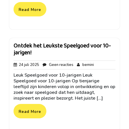
Read More
Ontdek het Leukste Speelgoed voor 10-
jarigen!
24
Geen
bemini
24 juli 2025
Geen reacties
bemini
juli
reacties
Leuk Speelgoed voor 10-jarigen Leuk
2025
Speelgoed voor 10-jarigen Op tienjarige
leeftijd zijn kinderen volop in ontwikkeling en op
zoek naar speelgoed dat hen uitdaagt,
inspireert en plezier bezorgt. Het juiste […]
Read More