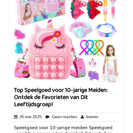
Top Speelgoed voor 10-jarige Meiden:
Ontdek de Favorieten van Dit
Leeftijdsgroep!
25
Geen
bemini
25 mei 2025
Geen reacties
bemini
mei
reacties
Speelgoed voor 10-jarige meiden Speelgoed
2025