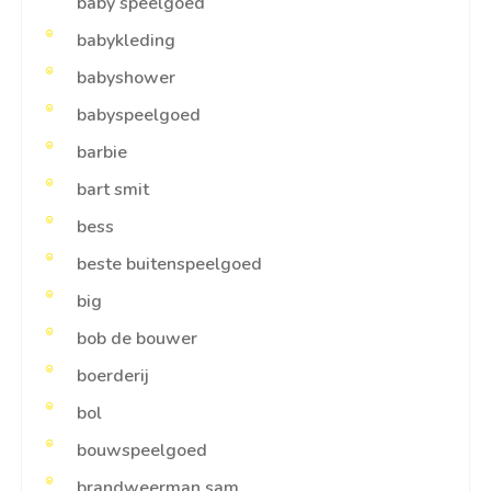
baby speelgoed
babykleding
babyshower
babyspeelgoed
barbie
bart smit
bess
beste buitenspeelgoed
big
bob de bouwer
boerderij
bol
bouwspeelgoed
brandweerman sam