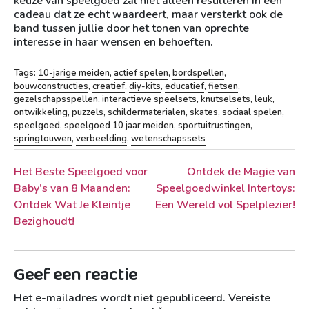
keuze van speelgoed zal niet alleen resulteren in een
cadeau dat ze echt waardeert, maar versterkt ook de
band tussen jullie door het tonen van oprechte
interesse in haar wensen en behoeften.
Tags:
10-jarige meiden
,
actief spelen
,
bordspellen
,
bouwconstructies
,
creatief
,
diy-kits
,
educatief
,
fietsen
,
gezelschapsspellen
,
interactieve speelsets
,
knutselsets
,
leuk
,
ontwikkeling
,
puzzels
,
schildermaterialen
,
skates
,
sociaal spelen
,
speelgoed
,
speelgoed 10 jaar meiden
,
sportuitrustingen
,
springtouwen
,
verbeelding
,
wetenschapssets
Berichtnavigatie
Het Beste Speelgoed voor
Ontdek de Magie van
Baby’s van 8 Maanden:
Speelgoedwinkel Intertoys:
Ontdek Wat Je Kleintje
Een Wereld vol Spelplezier!
Bezighoudt!
Geef een reactie
Het e-mailadres wordt niet gepubliceerd.
Vereiste