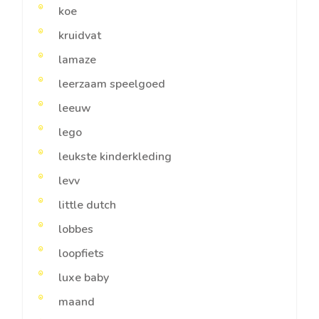
koe
kruidvat
lamaze
leerzaam speelgoed
leeuw
lego
leukste kinderkleding
levv
little dutch
lobbes
loopfiets
luxe baby
maand