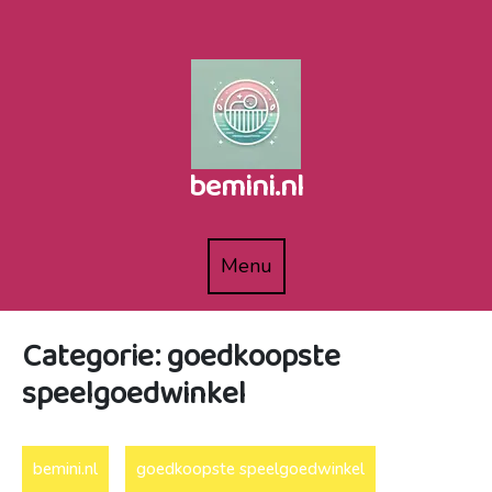
Naar
de
inhoud
gaan
bemini.nl
Menu
Menu
Categorie:
goedkoopste
speelgoedwinkel
bemini.nl
goedkoopste speelgoedwinkel