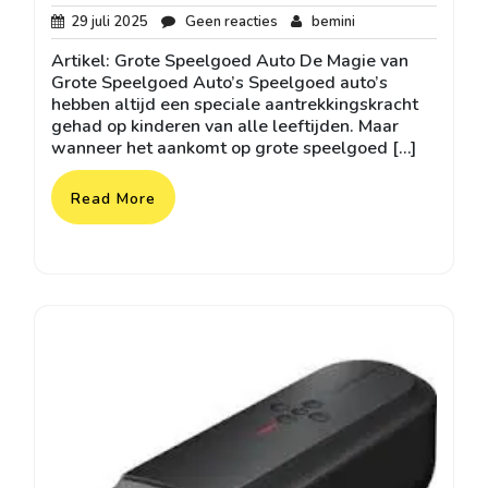
29
Geen
bemini
29 juli 2025
Geen reacties
bemini
juli
reacties
Artikel: Grote Speelgoed Auto De Magie van
2025
Grote Speelgoed Auto’s Speelgoed auto’s
hebben altijd een speciale aantrekkingskracht
gehad op kinderen van alle leeftijden. Maar
wanneer het aankomt op grote speelgoed […]
Read More