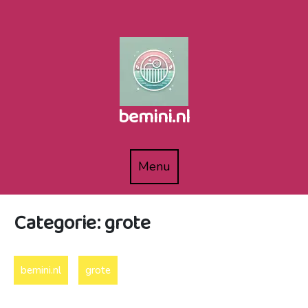
Naar
de
inhoud
gaan
bemini.nl
Menu
Menu
Categorie:
grote
bemini.nl
grote