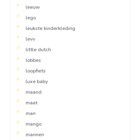
leeuw
lego
leukste kinderkleding
levv
little dutch
lobbes
loopfiets
luxe baby
maand
maat
man
mango
mannen