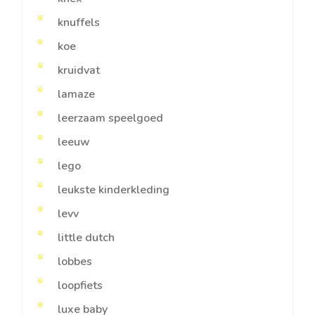
knuffels
koe
kruidvat
lamaze
leerzaam speelgoed
leeuw
lego
leukste kinderkleding
levv
little dutch
lobbes
loopfiets
luxe baby