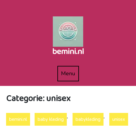
Naar
de
inhoud
gaan
bemini.nl
Menu
Menu
Categorie:
unisex
,
,
bemini.nl
baby kleding
babykleding
unisex