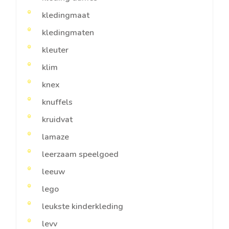
kledingmaat
kledingmaten
kleuter
klim
knex
knuffels
kruidvat
lamaze
leerzaam speelgoed
leeuw
lego
leukste kinderkleding
levv