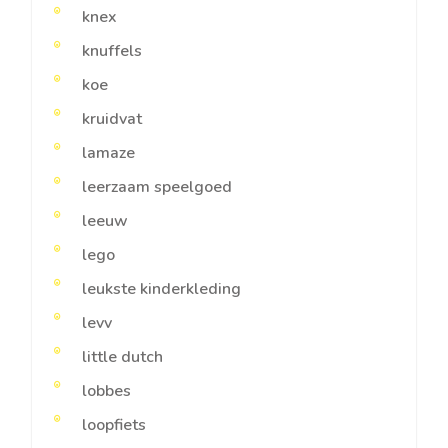
knex
knuffels
koe
kruidvat
lamaze
leerzaam speelgoed
leeuw
lego
leukste kinderkleding
levv
little dutch
lobbes
loopfiets