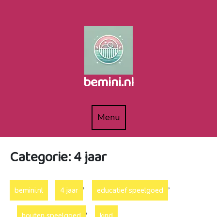
Naar
de
inhoud
gaan
bemini.nl
Menu
Menu
Categorie:
4 jaar
,
,
bemini.nl
4 jaar
educatief speelgoed
,
houten speelgoed
kind