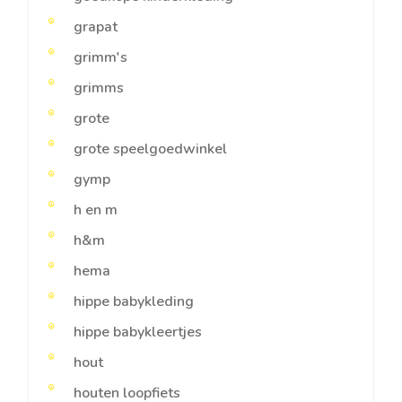
grapat
grimm's
grimms
grote
grote speelgoedwinkel
gymp
h en m
h&m
hema
hippe babykleding
hippe babykleertjes
hout
houten loopfiets