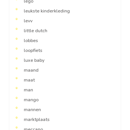
lego
leukste kinderkleding
levv
little dutch
lobbes
loopfiets
luxe baby
maand
maat
man
mango
mannen
marktplaats
meccano