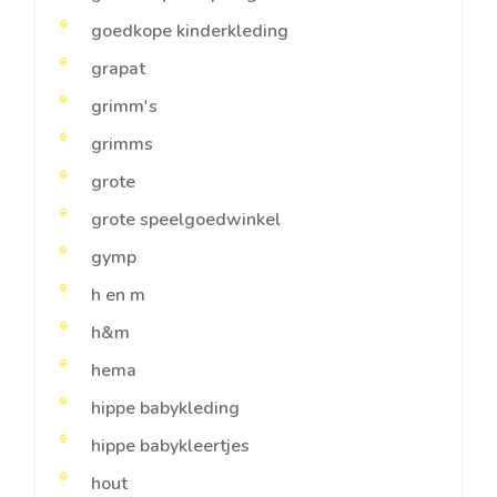
goedkope kinderkleding
grapat
grimm's
grimms
grote
grote speelgoedwinkel
gymp
h en m
h&m
hema
hippe babykleding
hippe babykleertjes
hout