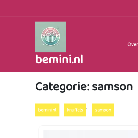
Naar
de
inhoud
gaan
Over
bemini.nl
Categorie:
samson
,
bemini.nl
knuffels
samson