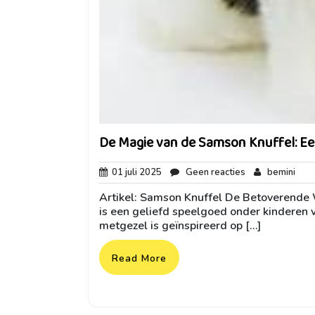
De Magie van de Samson Knuffel: Ee
01
Geen
bemi
01 juli 2025
Geen reacties
bemini
juli
reacties
Artikel: Samson Knuffel De Betoverende
2025
is een geliefd speelgoed onder kinderen v
metgezel is geïnspireerd op […]
Read More