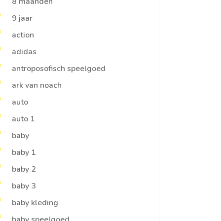
8 maanden
9 jaar
action
adidas
antroposofisch speelgoed
ark van noach
auto
auto 1
baby
baby 1
baby 2
baby 3
baby kleding
baby speelgoed