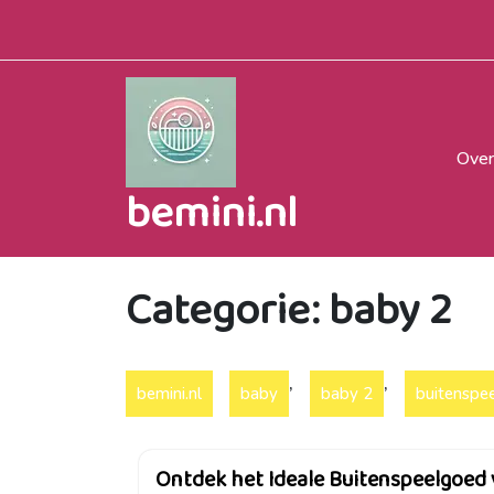
Naar
de
inhoud
gaan
Over
bemini.nl
Categorie:
baby 2
,
,
bemini.nl
baby
baby 2
buitenspe
Ontdek het Ideale Buitenspeelgoed 