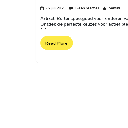
25
Geen
bemi
25 juli 2025
Geen reacties
bemini
juli
reacties
Artikel: Buitenspeelgoed voor kinderen va
2025
Ontdek de perfecte keuzes voor actief plez
[…]
Read More