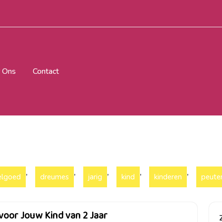
 Ons
Contact
,
,
,
,
,
elgoed
dreumes
jarig
kind
kinderen
peute
voor Jouw Kind van 2 Jaar