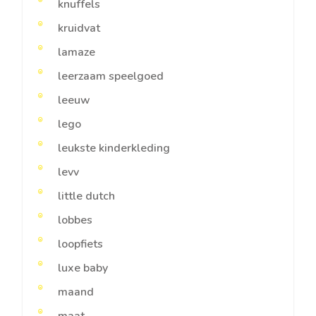
knuffels
kruidvat
lamaze
leerzaam speelgoed
leeuw
lego
leukste kinderkleding
levv
little dutch
lobbes
loopfiets
luxe baby
maand