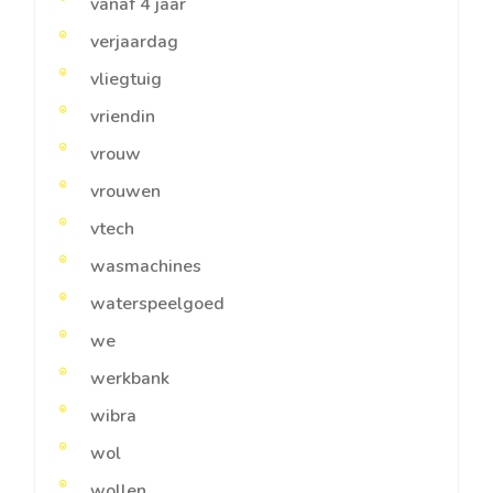
vanaf 4 jaar
verjaardag
vliegtuig
vriendin
vrouw
vrouwen
vtech
wasmachines
waterspeelgoed
we
werkbank
wibra
wol
wollen