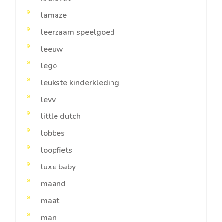
lamaze
leerzaam speelgoed
leeuw
lego
leukste kinderkleding
levv
little dutch
lobbes
loopfiets
luxe baby
maand
maat
man