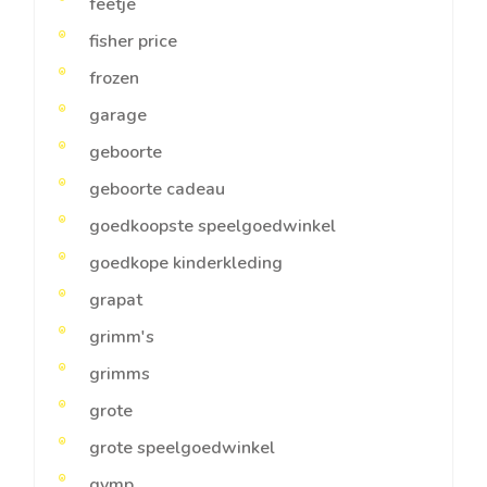
feetje
fisher price
frozen
garage
geboorte
geboorte cadeau
goedkoopste speelgoedwinkel
goedkope kinderkleding
grapat
grimm's
grimms
grote
grote speelgoedwinkel
gymp