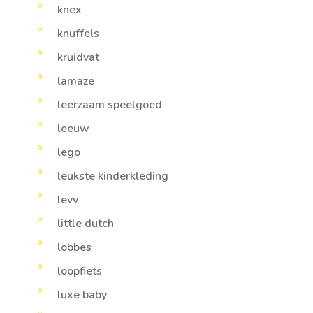
knex
knuffels
kruidvat
lamaze
leerzaam speelgoed
leeuw
lego
leukste kinderkleding
levv
little dutch
lobbes
loopfiets
luxe baby