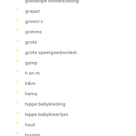
goedkope kinderkleding
grapat
grimm's
grimms
grote
grote speelgoedwinkel
gymp
h en m
h&m
hema
hippe babykleding
hippe babykleertjes
hout
houten