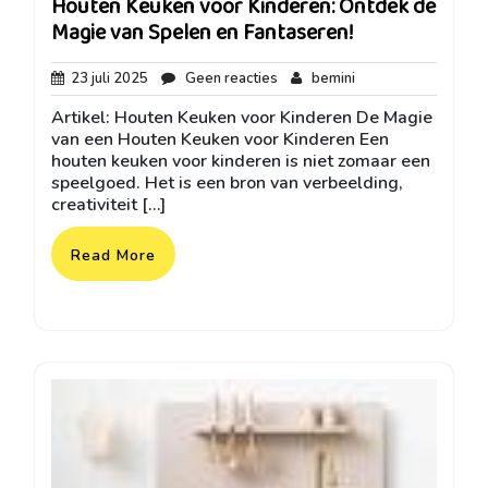
Houten Keuken voor Kinderen: Ontdek de
Magie van Spelen en Fantaseren!
23
Geen
bemini
23 juli 2025
Geen reacties
bemini
juli
reacties
Artikel: Houten Keuken voor Kinderen De Magie
2025
van een Houten Keuken voor Kinderen Een
houten keuken voor kinderen is niet zomaar een
speelgoed. Het is een bron van verbeelding,
creativiteit […]
Read More