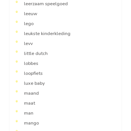
leerzaam speelgoed
leeuw
lego
leukste kinderkleding
levv
little dutch
lobbes
loopfiets
luxe baby
maand
maat
man
mango