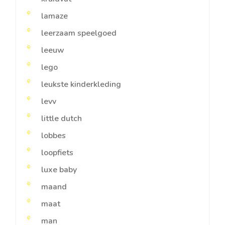
lamaze
leerzaam speelgoed
leeuw
lego
leukste kinderkleding
levv
little dutch
lobbes
loopfiets
luxe baby
maand
maat
man