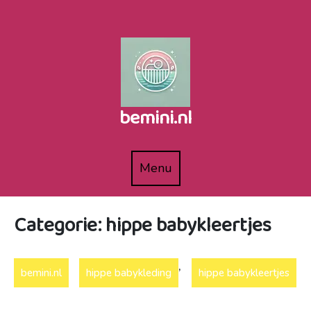
Naar
de
inhoud
gaan
bemini.nl
Menu
Menu
Categorie:
hippe babykleertjes
,
bemini.nl
hippe babykleding
hippe babykleertjes