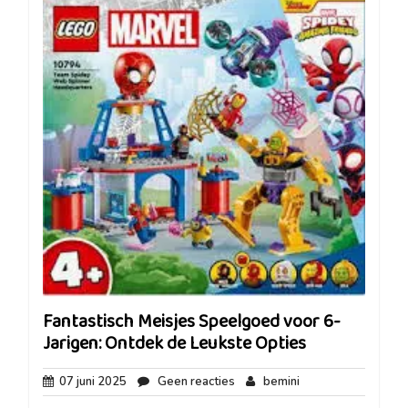
Fantastisch Meisjes Speelgoed voor 6-
Jarigen: Ontdek de Leukste Opties
07
Geen
bemini
07 juni 2025
Geen reacties
bemini
juni
reacties