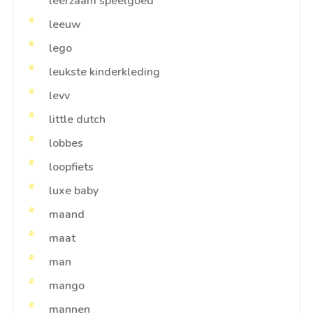
leerzaam speelgoed
leeuw
lego
leukste kinderkleding
levv
little dutch
lobbes
loopfiets
luxe baby
maand
maat
man
mango
mannen