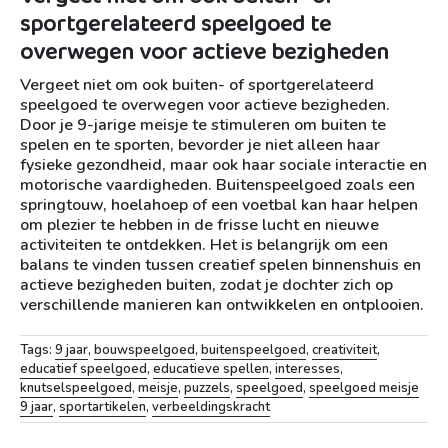
sportgerelateerd speelgoed te
overwegen voor actieve bezigheden
Vergeet niet om ook buiten- of sportgerelateerd
speelgoed te overwegen voor actieve bezigheden.
Door je 9-jarige meisje te stimuleren om buiten te
spelen en te sporten, bevorder je niet alleen haar
fysieke gezondheid, maar ook haar sociale interactie en
motorische vaardigheden. Buitenspeelgoed zoals een
springtouw, hoelahoep of een voetbal kan haar helpen
om plezier te hebben in de frisse lucht en nieuwe
activiteiten te ontdekken. Het is belangrijk om een
balans te vinden tussen creatief spelen binnenshuis en
actieve bezigheden buiten, zodat je dochter zich op
verschillende manieren kan ontwikkelen en ontplooien.
Tags:
9 jaar
,
bouwspeelgoed
,
buitenspeelgoed
,
creativiteit
,
educatief speelgoed
,
educatieve spellen
,
interesses
,
knutselspeelgoed
,
meisje
,
puzzels
,
speelgoed
,
speelgoed meisje
9 jaar
,
sportartikelen
,
verbeeldingskracht