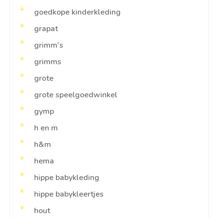
goedkope kinderkleding
grapat
grimm's
grimms
grote
grote speelgoedwinkel
gymp
h en m
h&m
hema
hippe babykleding
hippe babykleertjes
hout