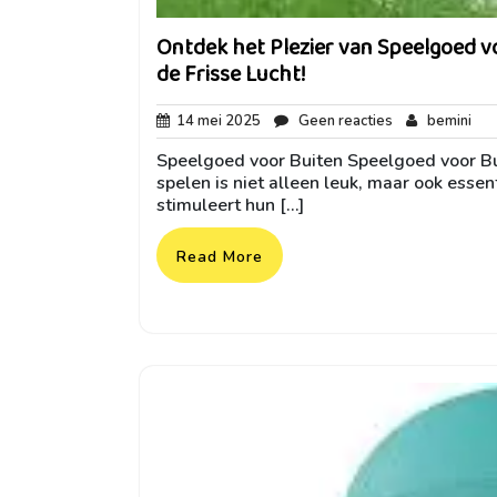
Ontdek het Plezier van Speelgoed vo
de Frisse Lucht!
14
Geen
bem
14 mei 2025
Geen reacties
bemini
mei
reacties
Speelgoed voor Buiten Speelgoed voor Bui
2025
spelen is niet alleen leuk, maar ook esse
stimuleert hun […]
Read More