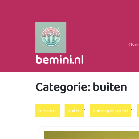
Naar
de
inhoud
gaan
Over
bemini.nl
Categorie:
buiten
,
,
bemini.nl
buiten
buitenspeelgoed