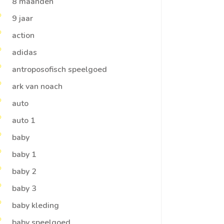
8 maanden
9 jaar
action
adidas
antroposofisch speelgoed
ark van noach
auto
auto 1
baby
baby 1
baby 2
baby 3
baby kleding
baby speelgoed