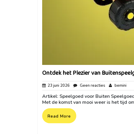
Ontdek het Plezier van Buitenspeel
23
Geen
bem
23 juni 2026
Geen reacties
bemini
juni
reacties
Artikel: Speelgoed voor Buiten Speelgoed 
2026
Met de komst van mooi weer is het tijd om
Read More