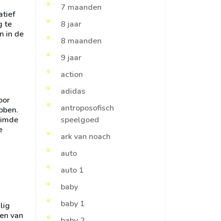
7 maanden
atief
g te
8 jaar
n in de
8 maanden
9 jaar
action
adidas
oor
antroposofisch
ebben.
uimde
speelgoed
e
ark van noach
auto
auto 1
baby
baby 1
lig
ten van
baby 2