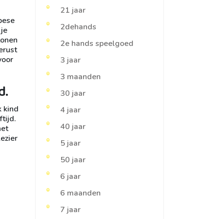
21 jaar
opese
2dehands
 je
tonen
2e hands speelgoed
erust
voor
3 jaar
3 maanden
d.
30 jaar
k kind
4 jaar
tijd.
40 jaar
het
ezier
5 jaar
50 jaar
6 jaar
6 maanden
7 jaar