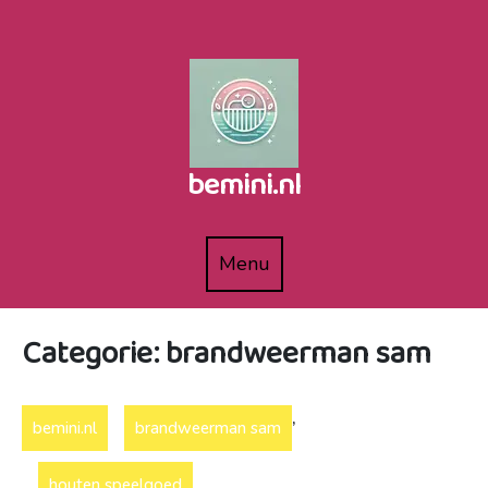
Naar
de
inhoud
gaan
bemini.nl
Menu
Menu
Categorie:
brandweerman sam
,
bemini.nl
brandweerman sam
houten speelgoed