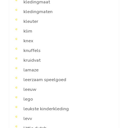
kledingmaat
kledingmaten
kleuter
klim
knex
knuffels
kruidvat
lamaze
leerzaam speelgoed
leeuw
lego
leukste kinderkleding
levv