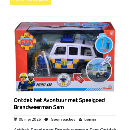
Ontdek het Avontuur met Speelgoed
Brandweerman Sam
05
Geen
bemini
05 mei 2026
Geen reacties
bemini
mei
reacties