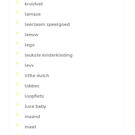
kruidvat
lamaze
leerzaam speelgoed
leeuw
lego
leukste kinderkleding
levv
little dutch
lobbes
loopfiets
luxe baby
maand
maat