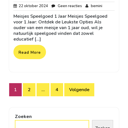
22
Geen
bemini
22 oktober 2024
Geen reacties
bemini
oktober
reacties
Meisjes Speelgoed 1 Jaar Meisjes Speelgoed
2024
voor 1 Jaar: Ontdek de Leukste Opties Als
ouder van een meisje van 1 jaar oud, wil je
natuurlijk speelgoed vinden dat zowel
educatief […]
Read More
Berichtnavigatie
1
2
…
4
Volgende
Zoeken