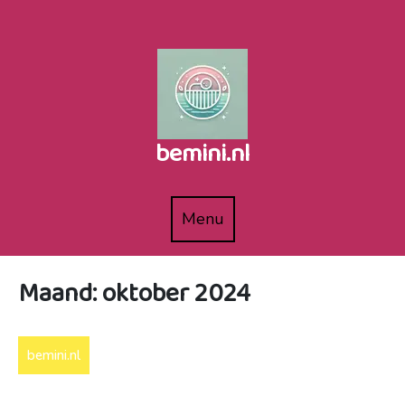
Naar
de
inhoud
gaan
bemini.nl
Menu
Menu
Maand:
oktober 2024
bemini.nl