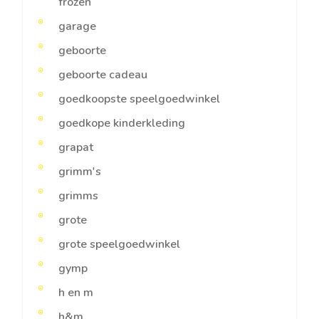
frozen
garage
geboorte
geboorte cadeau
goedkoopste speelgoedwinkel
goedkope kinderkleding
grapat
grimm's
grimms
grote
grote speelgoedwinkel
gymp
h en m
h&m