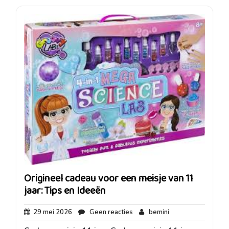
Origineel cadeau voor een meisje van 11
jaar: Tips en Ideeën
29
Geen
bemini
29 mei 2026
Geen reacties
bemini
mei
reacties