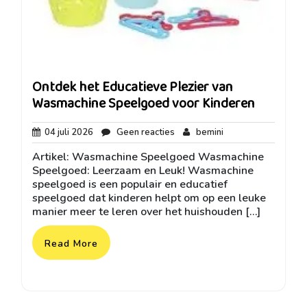
Ontdek het Educatieve Plezier van
Wasmachine Speelgoed voor Kinderen
04
Geen
bemini
04 juli 2026
Geen reacties
bemini
juli
reacties
Artikel: Wasmachine Speelgoed Wasmachine
2026
Speelgoed: Leerzaam en Leuk! Wasmachine
speelgoed is een populair en educatief
speelgoed dat kinderen helpt om op een leuke
manier meer te leren over het huishouden […]
Read More