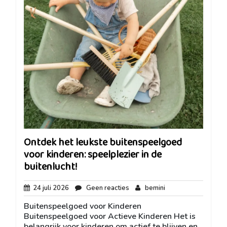
Ontdek het leukste buitenspeelgoed
voor kinderen: speelplezier in de
buitenlucht!
24
Geen
bemini
24 juli 2026
Geen reacties
bemini
juli
reacties
Buitenspeelgoed voor Kinderen
2026
Buitenspeelgoed voor Actieve Kinderen Het is
belangrijk voor kinderen om actief te blijven en