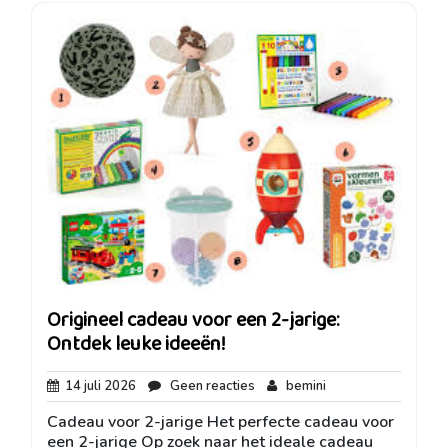
Origineel cadeau voor een 2-jarige:
Ontdek leuke ideeën!
14
Geen
bemini
14 juli 2026
Geen reacties
bemini
juli
reacties
Cadeau voor 2-jarige Het perfecte cadeau voor
2026
een 2-jarige Op zoek naar het ideale cadeau