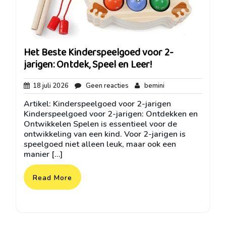
Het Beste Kinderspeelgoed voor 2-
jarigen: Ontdek, Speel en Leer!
18
Geen
bemini
18 juli 2026
Geen reacties
bemini
juli
reacties
Artikel: Kinderspeelgoed voor 2-jarigen
2026
Kinderspeelgoed voor 2-jarigen: Ontdekken en
Ontwikkelen Spelen is essentieel voor de
ontwikkeling van een kind. Voor 2-jarigen is
speelgoed niet alleen leuk, maar ook een
manier […]
Read More