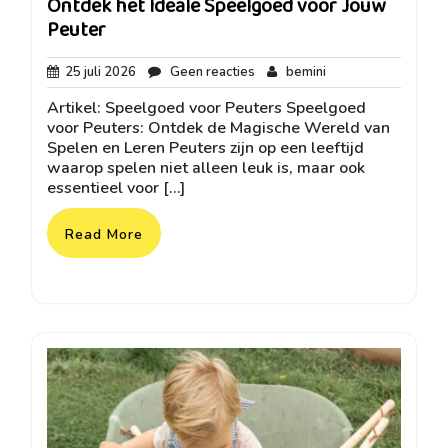
Ontdek het Ideale Speelgoed voor Jouw
Peuter
25
Geen
bemini
25 juli 2026
Geen reacties
bemini
juli
reacties
Artikel: Speelgoed voor Peuters Speelgoed
2026
voor Peuters: Ontdek de Magische Wereld van
Spelen en Leren Peuters zijn op een leeftijd
waarop spelen niet alleen leuk is, maar ook
essentieel voor […]
Read More