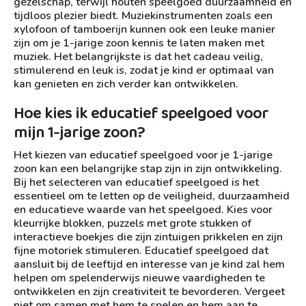
gezelschap, terwijl houten speelgoed duurzaamheid en
tijdloos plezier biedt. Muziekinstrumenten zoals een
xylofoon of tamboerijn kunnen ook een leuke manier
zijn om je 1-jarige zoon kennis te laten maken met
muziek. Het belangrijkste is dat het cadeau veilig,
stimulerend en leuk is, zodat je kind er optimaal van
kan genieten en zich verder kan ontwikkelen.
Hoe kies ik educatief speelgoed voor
mijn 1-jarige zoon?
Het kiezen van educatief speelgoed voor je 1-jarige
zoon kan een belangrijke stap zijn in zijn ontwikkeling.
Bij het selecteren van educatief speelgoed is het
essentieel om te letten op de veiligheid, duurzaamheid
en educatieve waarde van het speelgoed. Kies voor
kleurrijke blokken, puzzels met grote stukken of
interactieve boekjes die zijn zintuigen prikkelen en zijn
fijne motoriek stimuleren. Educatief speelgoed dat
aansluit bij de leeftijd en interesse van je kind zal hem
helpen om spelenderwijs nieuwe vaardigheden te
ontwikkelen en zijn creativiteit te bevorderen. Vergeet
niet om samen met hem te spelen en hem aan te