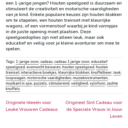
een 1-jarige jongen? Houten speelgoed is duurzaam en
stimuleert de creativiteit en motorische vaardigheden
van je kind. Enkele populaire keuzes zijn houten blokken
om te stapelen, een houten treinset met kleurrijke
wagons, of een vormenstoof waarbij je kind vormpjes
in de juiste opening moet plaatsen. Deze
speelgoedopties zijn niet alleen leuk, maar ook
educatief en veilig voor je kleine avonturier om mee te
spelen.
Tags:
1-jarige zoon
,
cadeau
,
cadeau 1 jarige zoon
,
educatief
speelgoed
,
evenwicht bewaren
,
houten speelgoed
,
houten
treinset
,
interactieve boekjes
,
kleurrijke blokken
,
knuffelbeer
,
leuk
,
loopwagen
,
motorische vaardigheden
,
muziekinstrumenten
,
muzikant in spe
,
puzzels
,
stimulerend
,
veiligheid
,
xylofoon
,
zachte
knuffels
Berichtnavigatie
Originele Ideeën voor
Origineel Sint Cadeau voor
Leuke Vrouwen Cadeaus
de Speciale Vrouw in Jouw
Leven