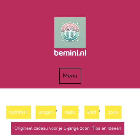
Naar
de
inhoud
gaan
bemini.nl
Menu
Menu
,
,
,
bemini.nl
jongen
kado
kind
zoon
Origineel cadeau voor je 1-jarige zoon: Tips en Ideeën