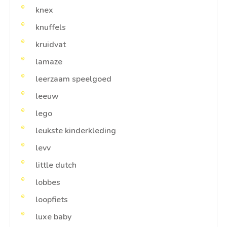
knex
knuffels
kruidvat
lamaze
leerzaam speelgoed
leeuw
lego
leukste kinderkleding
levv
little dutch
lobbes
loopfiets
luxe baby