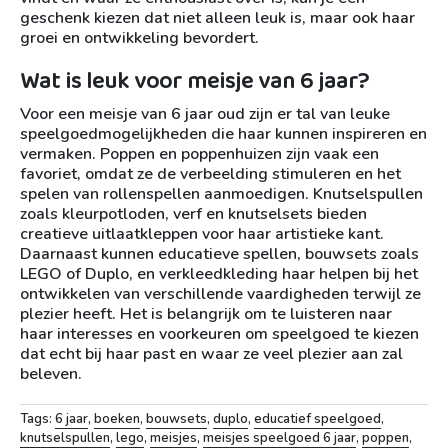
geschenk kiezen dat niet alleen leuk is, maar ook haar
groei en ontwikkeling bevordert.
Wat is leuk voor meisje van 6 jaar?
Voor een meisje van 6 jaar oud zijn er tal van leuke
speelgoedmogelijkheden die haar kunnen inspireren en
vermaken. Poppen en poppenhuizen zijn vaak een
favoriet, omdat ze de verbeelding stimuleren en het
spelen van rollenspellen aanmoedigen. Knutselspullen
zoals kleurpotloden, verf en knutselsets bieden
creatieve uitlaatkleppen voor haar artistieke kant.
Daarnaast kunnen educatieve spellen, bouwsets zoals
LEGO of Duplo, en verkleedkleding haar helpen bij het
ontwikkelen van verschillende vaardigheden terwijl ze
plezier heeft. Het is belangrijk om te luisteren naar
haar interesses en voorkeuren om speelgoed te kiezen
dat echt bij haar past en waar ze veel plezier aan zal
beleven.
Tags:
6 jaar
,
boeken
,
bouwsets
,
duplo
,
educatief speelgoed
,
knutselspullen
,
lego
,
meisjes
,
meisjes speelgoed 6 jaar
,
poppen
,