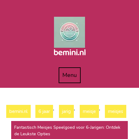
Naar
de
inhoud
gaan
bemini.nl
Menu
Menu
,
,
,
bemini.nl
6 jaar
jarig
meisje
meisjes
Fantastisch Meisjes Speelgoed voor 6-Jarigen: Ontdek
de Leukste Opties