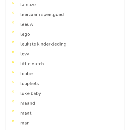
lamaze
leerzaam speelgoed
leeuw
lego
leukste kinderkleding
levv
little dutch
lobbes
loopfiets
luxe baby
maand
maat
man