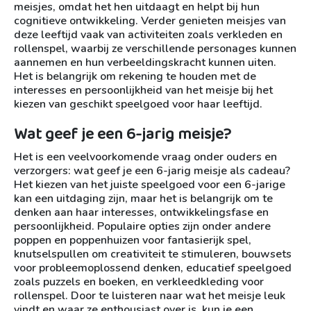
meisjes, omdat het hen uitdaagt en helpt bij hun
cognitieve ontwikkeling. Verder genieten meisjes van
deze leeftijd vaak van activiteiten zoals verkleden en
rollenspel, waarbij ze verschillende personages kunnen
aannemen en hun verbeeldingskracht kunnen uiten.
Het is belangrijk om rekening te houden met de
interesses en persoonlijkheid van het meisje bij het
kiezen van geschikt speelgoed voor haar leeftijd.
Wat geef je een 6-jarig meisje?
Het is een veelvoorkomende vraag onder ouders en
verzorgers: wat geef je een 6-jarig meisje als cadeau?
Het kiezen van het juiste speelgoed voor een 6-jarige
kan een uitdaging zijn, maar het is belangrijk om te
denken aan haar interesses, ontwikkelingsfase en
persoonlijkheid. Populaire opties zijn onder andere
poppen en poppenhuizen voor fantasierijk spel,
knutselspullen om creativiteit te stimuleren, bouwsets
voor probleemoplossend denken, educatief speelgoed
zoals puzzels en boeken, en verkleedkleding voor
rollenspel. Door te luisteren naar wat het meisje leuk
vindt en waar ze enthousiast over is, kun je een