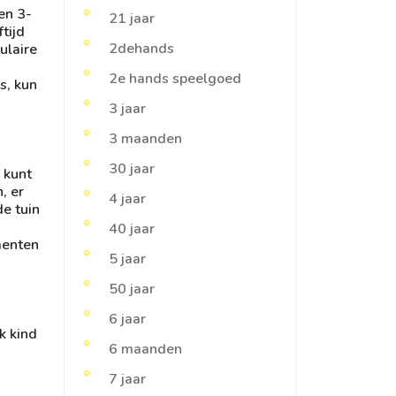
en 3-
21 jaar
tijd
2dehands
ulaire
2e hands speelgoed
s, kun
3 jaar
3 maanden
30 jaar
 kunt
, er
4 jaar
de tuin
40 jaar
menten
5 jaar
50 jaar
6 jaar
k kind
6 maanden
7 jaar