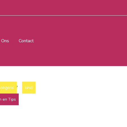
 Ons
Contact
,
jongens
kind
n en Tips