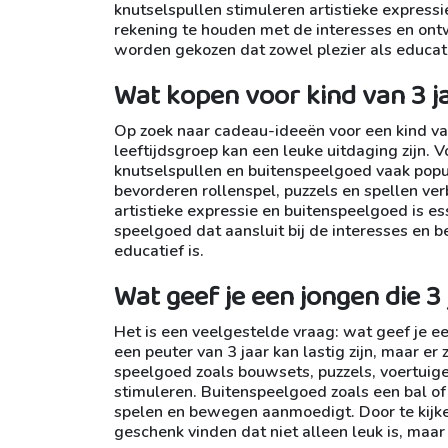
knutselspullen stimuleren artistieke expressie
rekening te houden met de interesses en ont
worden gekozen dat zowel plezier als educat
Wat kopen voor kind van 3 j
Op zoek naar cadeau-ideeën voor een kind van
leeftijdsgroep kan een leuke uitdaging zijn. V
knutselspullen en buitenspeelgoed vaak popul
bevorderen rollenspel, puzzels en spellen ve
artistieke expressie en buitenspeelgoed is es
speelgoed dat aansluit bij de interesses en b
educatief is.
Wat geef je een jongen die 3
Het is een veelgestelde vraag: wat geef je ee
een peuter van 3 jaar kan lastig zijn, maar er 
speelgoed zoals bouwsets, puzzels, voertuigen
stimuleren. Buitenspeelgoed zoals een bal of
spelen en bewegen aanmoedigt. Door te kijken
geschenk vinden dat niet alleen leuk is, maar 