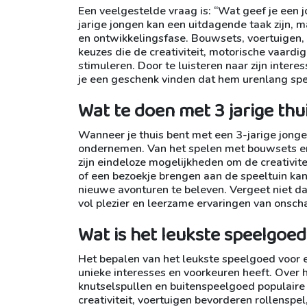
Een veelgestelde vraag is: “Wat geef je een j
jarige jongen kan een uitdagende taak zijn, maa
en ontwikkelingsfase. Bouwsets, voertuigen, 
keuzes die de creativiteit, motorische vaard
stimuleren. Door te luisteren naar zijn intere
je een geschenk vinden dat hem urenlang spee
Wat te doen met 3 jarige thu
Wanneer je thuis bent met een 3-jarige jongen,
ondernemen. Van het spelen met bouwsets en 
zijn eindeloze mogelijkheden om de creativitei
of een bezoekje brengen aan de speeltuin kan
nieuwe avonturen te beleven. Vergeet niet d
vol plezier en leerzame ervaringen van onscha
Wat is het leukste speelgoed
Het bepalen van het leukste speelgoed voor e
unieke interesses en voorkeuren heeft. Over 
knutselspullen en buitenspeelgoed populaire
creativiteit, voertuigen bevorderen rollenspe