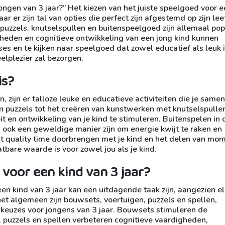
ongen van 3 jaar?” Het kiezen van het juiste speelgoed voor e
r er zijn tal van opties die perfect zijn afgestemd op zijn leef
puzzels, knutselspullen en buitenspeelgoed zijn allemaal pop
igheden en cognitieve ontwikkeling van een jong kind kunnen
sses en te kijken naar speelgoed dat zowel educatief als leuk i
lplezier zal bezorgen.
is?
 zijn er talloze leuke en educatieve activiteiten die je samen
puzzels tot het creëren van kunstwerken met knutselspullen
t en ontwikkeling van je kind te stimuleren. Buitenspelen in 
 ook een geweldige manier zijn om energie kwijt te raken en
at quality time doorbrengen met je kind en het delen van mo
tbare waarde is voor zowel jou als je kind.
 voor een kind van 3 jaar?
en kind van 3 jaar kan een uitdagende taak zijn, aangezien el
het algemeen zijn bouwsets, voertuigen, puzzels en spellen,
 keuzes voor jongens van 3 jaar. Bouwsets stimuleren de
l, puzzels en spellen verbeteren cognitieve vaardigheden,