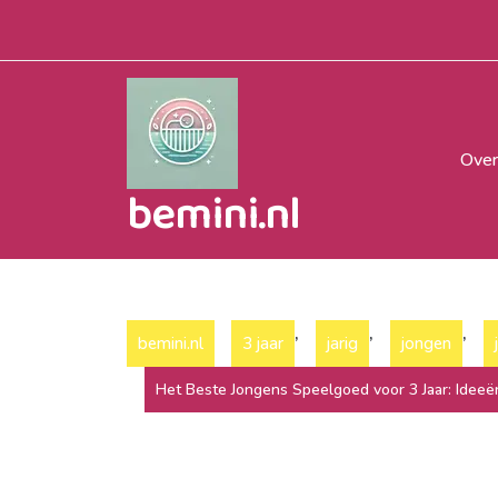
Naar
de
inhoud
gaan
Over
bemini.nl
,
,
,
bemini.nl
3 jaar
jarig
jongen
Het Beste Jongens Speelgoed voor 3 Jaar: Ideeë