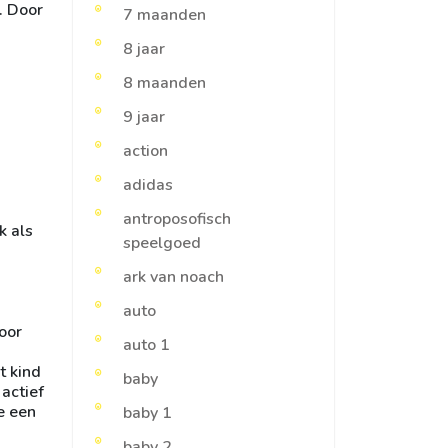
. Door
7 maanden
8 jaar
8 maanden
9 jaar
action
adidas
antroposofisch
k als
speelgoed
ark van noach
auto
oor
auto 1
t kind
baby
actief
e een
baby 1
baby 2