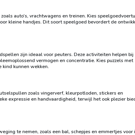
n zoals auto’s, vrachtwagens en treinen. Kies speelgoedvoert
 voor kleine handjes. Dit soort speelgoed bevordert de ontwik
pellen zijn ideaal voor peuters. Deze activiteiten helpen bij
bleemoplossend vermogen en concentratie. Kies puzzels met
je kind kunnen wekken.
nutselspullen zoals vingerverf, kleurpotloden, stickers en
ieke expressie en handvaardigheid, terwijl het ook plezier bie
weging te nemen, zoals een bal, schepjes en emmertjes voor 