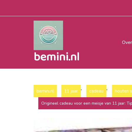
Naar
de
inhoud
gaan
Over
bemini.nl
,
,
bemini.nl
11 jaar
cadeau
houten 
Origineel cadeau voor een meisje van 11 jaar: Ti