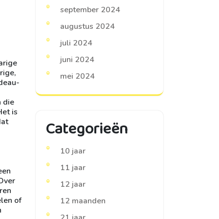
september 2024
augustus 2024
juli 2024
juni 2024
arige
rige,
mei 2024
adeau-
 die
Het is
dat
Categorieën
10 jaar
11 jaar
 een
 Over
12 jaar
uren
len of
12 maanden
n
21 jaar