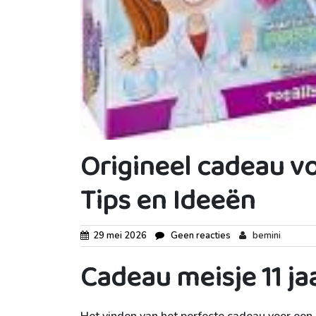
Origineel cadeau vo
Tips en Ideeën
29 mei 2026
Geen reacties
bemini
Cadeau meisje 11 ja
Het vinden van het perfecte cadeau voor een m