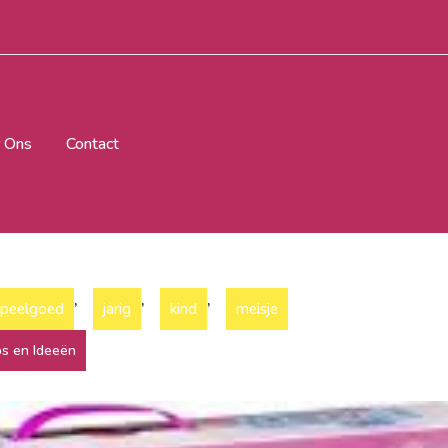
 Ons
Contact
,
,
,
speelgoed
jarig
kind
meisje
ps en Ideeën