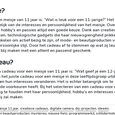
e?
meisje van 11 jaar is: “Wat is leuk voor een 11-jarige?” Het
ijk van de interesses en persoonlijkheid van het meisje. Ove
 hobby’s en passies altijd een goede keuze. Denk aan creatie
len, technologische gadgets die haar nieuwsgierigheid prikke
ikelen om actief bezig te zijn, of mode- en beautyproducten v
soonlijke stijl. Door het cadeau af te stemmen op wat zij le
n blij maken met een attent en passend geschenk.
deau?
 cadeau voor een meisje van 11 jaar is: “Wat geef je een 12-
an het juiste cadeau voor een meisje in deze leeftijdsgroep ui
 en hun interesses veranderen. Het is echter belangrijk om te
nde voorkeuren heeft. Bij het selecteren van een cadeau voor
ing te houden met haar persoonlijkheid, hobby’s en interesses
lij zal maken.
isje 11 jaar
,
creatieve cadeaus
,
digitale camera
,
diy-projecten
,
ideeën
,
n beautyproducten
,
mysteries
,
nieuwe fiets
,
programmeerkit
,
schildermat