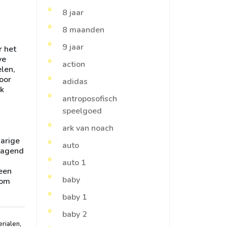
8 jaar
8 maanden
9 jaar
r het
ve
action
len,
oor
adidas
uk
antroposofisch
speelgoed
ark van noach
jarige
auto
tdagend
auto 1
 een
baby
 om
baby 1
baby 2
erialen
,