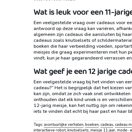
Wat is leuk voor een 11-jarig
Een veelgestelde vraag over cadeaus voor een 
antwoord op deze vraag kan variëren, afhankel
algemeen zijn cadeaus die aansluiten bij haar
cadeaus zoals knutselsets of schildermateria
boeken die haar verbeelding voeden, sportart
meisjes die graag experimenteren met hun per
vindt, kun je haar gegarandeerd verrassen e
Wat geef je een 12 jarige ca
Een veelgestelde vraag bij het vinden van een
cadeau?” Het is begrijpelijk dat het kiezen v
kan zijn, omdat ze zich vaak snel ontwikkelen
onthouden dat elk kind uniek is en verschille
12-jarig meisje, kan het nuttig zijn om reken
iets te vinden dat echt bij haar past en haar b
Tags:
avontuurlijke verhalen
,
boeken
,
cadeau
,
cadeau me
interactieve robot
,
knutselsets
,
meisje 11 jaar
,
mode- e