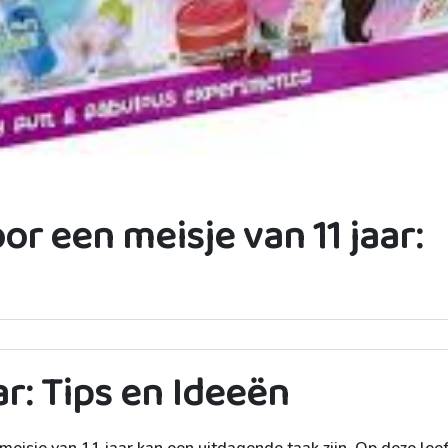
or een meisje van 11 jaar:
ar: Tips en Ideeën
eisje van 11 jaar kan een uitdagende taak zijn. Op deze leef