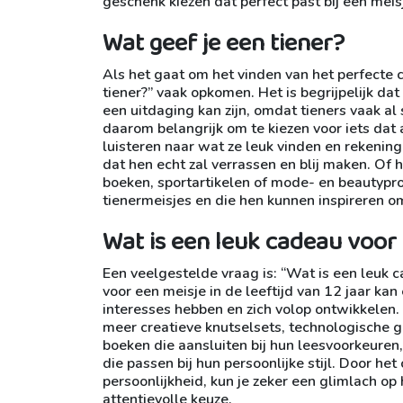
geschenk kiezen dat perfect past bij een meisj
Wat geef je een tiener?
Als het gaat om het vinden van het perfecte 
tiener?” vaak opkomen. Het is begrijpelijk da
een uitdaging kan zijn, omdat tieners vaak al
daarom belangrijk om te kiezen voor iets dat a
luisteren naar wat ze leuk vinden en rekenin
dat hen echt zal verrassen en blij maken. Of 
boeken, sportartikelen of mode- en beautyprodu
tienermeisjes en die hen kunnen inspireren 
Wat is een leuk cadeau voor 
Een veelgestelde vraag is: “Wat is een leuk 
voor een meisje in de leeftijd van 12 jaar ka
interesses hebben en zich volop ontwikkelen. 
meer creatieve knutselsets, technologische 
boeken die aansluiten bij hun leesvoorkeuren,
die passen bij hun persoonlijke stijl. Door h
persoonlijkheid, kun je zeker een glimlach op
attentievolle keuze.