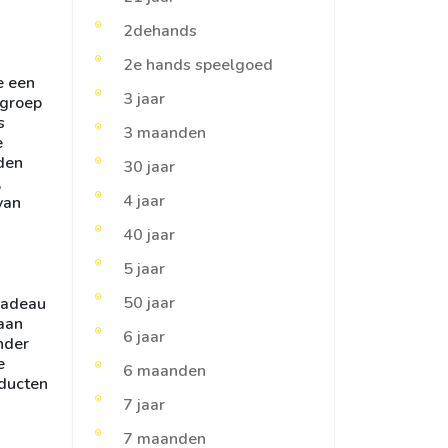
2dehands
2e hands speelgoed
e een
3 jaar
sgroep
s
3 maanden
e
nden
30 jaar
,
4 jaar
van
40 jaar
5 jaar
50 jaar
 cadeau
 aan
6 jaar
nder
e
6 maanden
oducten
7 jaar
7 maanden