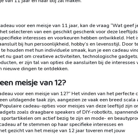
e van 11 jaar en haar blij zal maken.
cadeau voor een meisje van 11 jaar, kan de vraag “Wat geef j
t het selecteren van een geschikt geschenk voor deze leeftijd
 specifieke interesses en voorkeuren hebben ontwikkeld. Het i
ansluit bij hun persoonlijkheid, hobby’s en levensstijl. Door t
g te houden met hun individuele smaak, kun je een cadeau vi
het nu gaat om creatieve activiteiten, technologische gadgets
cten, er zijn tal van opties die aansluiten bij de interesses 
om nieuwe dingen te ontdekken.
een meisje van 12?
cadeau voor een meisje van 12?” Het vinden van het perfecte
n een uitdagende taak zijn, aangezien ze vaak een breed scala
Populaire cadeau-opties voor meisjes van deze leeftijd zijn o
gadgets zoals draagbare speakers of DIY-robotkits, spannend
 sportartikelen om actief bezig te zijn en mode- en beautypr
et cadeau af te stemmen op haar specifieke interesses en
 het gezicht van het meisje van 12 jaar toveren met jouw