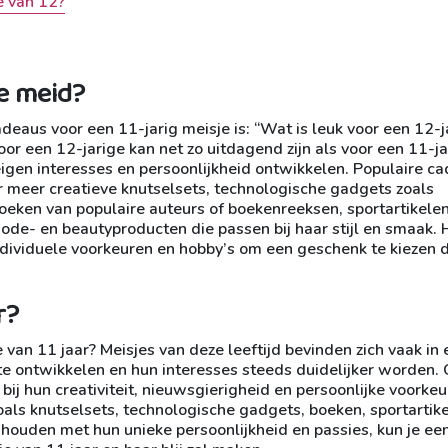
e van 12?
ge meid?
deaus voor een 11-jarig meisje is: “Wat is leuk voor een 12-j
r een 12-jarige kan net zo uitdagend zijn als voor een 11-ja
eigen interesses en persoonlijkheid ontwikkelen. Populaire c
r meer creatieve knutselsets, technologische gadgets zoals
boeken van populaire auteurs of boekenreeksen, sportartikelen
 mode- en beautyproducten die passen bij haar stijl en smaak. 
ndividuele voorkeuren en hobby’s om een geschenk te kiezen 
r?
 van 11 jaar? Meisjes van deze leeftijd bevinden zich vaak in
 te ontwikkelen en hun interesses steeds duidelijker worden.
ij hun creativiteit, nieuwsgierigheid en persoonlijke voorke
oals knutselsets, technologische gadgets, boeken, sportartike
houden met hun unieke persoonlijkheid en passies, kun je ee