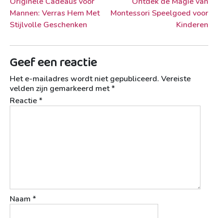
Berichtnavigatie
Originele Cadeaus voor
Ontdek de Magie van
Mannen: Verras Hem Met
Montessori Speelgoed voor
Stijlvolle Geschenken
Kinderen
Geef een reactie
Het e-mailadres wordt niet gepubliceerd.
Vereiste
velden zijn gemarkeerd met
*
Reactie
*
Naam
*