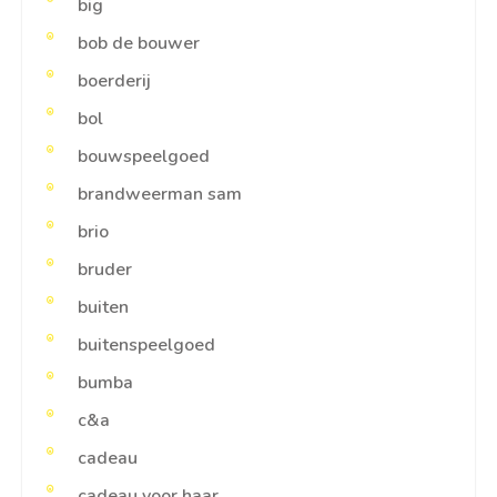
big
bob de bouwer
boerderij
bol
bouwspeelgoed
brandweerman sam
brio
bruder
buiten
buitenspeelgoed
bumba
c&a
cadeau
cadeau voor haar