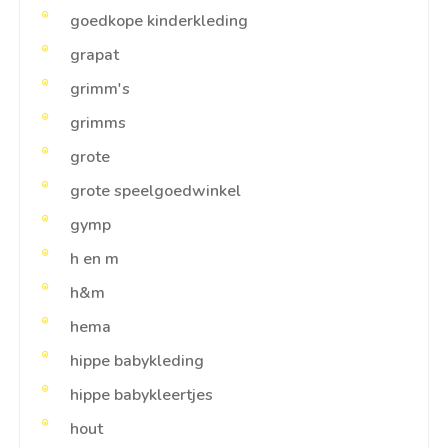
goedkope kinderkleding
grapat
grimm's
grimms
grote
grote speelgoedwinkel
gymp
h en m
h&m
hema
hippe babykleding
hippe babykleertjes
hout