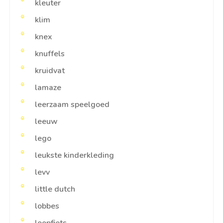
kleuter
klim
knex
knuffels
kruidvat
lamaze
leerzaam speelgoed
leeuw
lego
leukste kinderkleding
levv
little dutch
lobbes