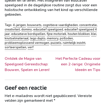
spelen en te leren. Het integreren van educatief
speelgoed in de dagelijkse routine zorgt dus voor een
holistische ontwikkeling van het kind op verschillende
gebieden.
Tags:
4-jarigen
,
bouwsets
,
cognitieve vaardigheden
,
concentratie
,
creativiteit
,
domino
,
educatief speelgoed
,
educatief speelgoed 4
jaar
,
educatieve bordspellen
,
fijne motoriek
,
houten blokken
,
klei
,
knutselmateriaal
,
lego duplo
,
memory
,
potloden
,
probleemoplossend vermogen
,
puzzels
,
ruimtelijk inzicht
,
sorteerspellen
,
verf
Berichtnavigatie
Ontdek de Magie van
Het Perfecte Cadeau voor
Speelgoed Gereedschap:
een 2-Jarige: Originele
Bouwen, Spelen en Leren!
Ideeën en Tips
Geef een reactie
Het e-mailadres wordt niet gepubliceerd.
Vereiste
velden zijn gemarkeerd met
*