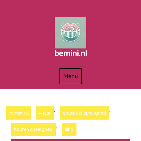
Naar
de
inhoud
gaan
bemini.nl
Menu
Menu
,
,
bemini.nl
4 jaar
educatief speelgoed
,
houten speelgoed
kind