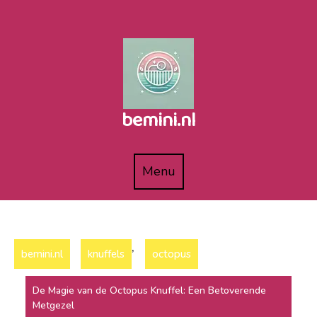
Naar
de
inhoud
gaan
bemini.nl
Menu
Menu
,
bemini.nl
knuffels
octopus
De Magie van de Octopus Knuffel: Een Betoverende
Metgezel