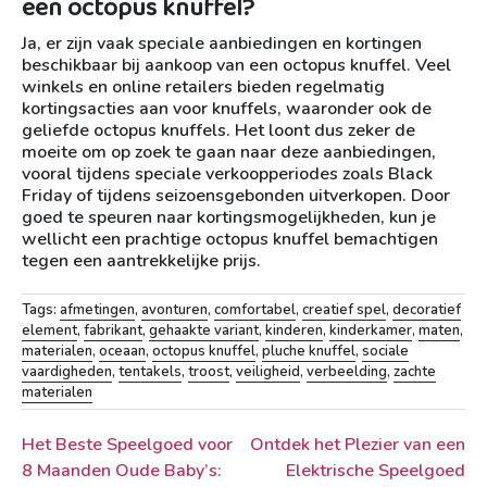
een octopus knuffel?
Ja, er zijn vaak speciale aanbiedingen en kortingen
beschikbaar bij aankoop van een octopus knuffel. Veel
winkels en online retailers bieden regelmatig
kortingsacties aan voor knuffels, waaronder ook de
geliefde octopus knuffels. Het loont dus zeker de
moeite om op zoek te gaan naar deze aanbiedingen,
vooral tijdens speciale verkoopperiodes zoals Black
Friday of tijdens seizoensgebonden uitverkopen. Door
goed te speuren naar kortingsmogelijkheden, kun je
wellicht een prachtige octopus knuffel bemachtigen
tegen een aantrekkelijke prijs.
Tags:
afmetingen
,
avonturen
,
comfortabel
,
creatief spel
,
decoratief
element
,
fabrikant
,
gehaakte variant
,
kinderen
,
kinderkamer
,
maten
,
materialen
,
oceaan
,
octopus knuffel
,
pluche knuffel
,
sociale
vaardigheden
,
tentakels
,
troost
,
veiligheid
,
verbeelding
,
zachte
materialen
Berichtnavigatie
Het Beste Speelgoed voor
Ontdek het Plezier van een
8 Maanden Oude Baby’s:
Elektrische Speelgoed