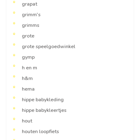
grapat
grimm's
grimms
grote
grote speelgoedwinkel
gymp
h en m
h&m
hema
hippe babykleding
hippe babykleertjes
hout
houten loopfiets