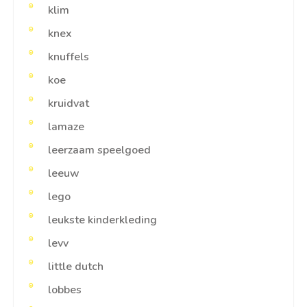
klim
knex
knuffels
koe
kruidvat
lamaze
leerzaam speelgoed
leeuw
lego
leukste kinderkleding
levv
little dutch
lobbes