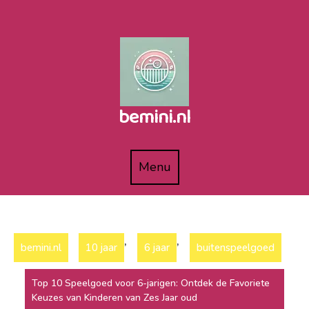
Naar
de
inhoud
gaan
bemini.nl
Menu
Menu
,
,
bemini.nl
10 jaar
6 jaar
buitenspeelgoed
Top 10 Speelgoed voor 6-jarigen: Ontdek de Favoriete
Keuzes van Kinderen van Zes Jaar oud