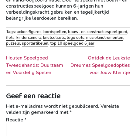
en hand-oogcoördinatie. Door te spelen met bouw- en
constructiespeelgoed kunnen 6-jarigen hun
verbeeldingskracht gebruiken en tegelijkertijd
belangrijke leerdoelen bereiken.
Tags:
action figures
,
bordspellen
,
bouw- en constructiespeelgoed
,
fiets
,
kindercamera
,
knutselsets
,
lego sets
,
muziekinstrumenten
,
puzzels
,
sportartikelen
,
top 10 speelgoed 6 jaar
Berichtnavigatie
Houten Speelgoed
Ontdek de Leukste
Tweedehands: Duurzaam
Dreumes Speelgoedopties
en Voordelig Spelen
voor Jouw Kleintje
Geef een reactie
Het e-mailadres wordt niet gepubliceerd.
Vereiste
velden zijn gemarkeerd met
*
Reactie
*