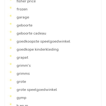
fisher price
frozen
garage
geboorte
geboorte cadeau
goedkoopste speelgoedwinkel
goedkope kinderkleding
grapat
grimm's
grimms
grote
grote speelgoedwinkel
gymp
h en m