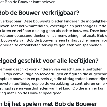
et Bob de Bouwer kunt beleven.
 Bob de Bouwer verkrijgbaar?
r verkrijgbaar! Deze bouwsets bieden kinderen de mogelijkhe
leven. Met bouwmaterialen, voertuigen en personages uit de 
p laten en zelf aan de slag gaan als echte bouwers. Deze bo
k probleemoplossend denken en samenwerking, net zoals Bob e
et bouwsets van Bob de Bouwer is een fantastische manier vo
igheden te ontwikkelen terwijl ze genieten van spannende
lgoed geschikt voor alle leeftijden?
emeen geschikt voor kinderen van verschillende leeftijden,
. Er zijn eenvoudige bouwvoertuigen en figuren die al geschikt
omplexe bouwsets en puzzels zijn die uitdagender kunnen zijn 
bevolen leeftijdsgroep op de verpakking te controleren om er
kelingsfase en vaardigheden van het kind. Op die manier kun
aring met Bob de Bouwer speelgoed.
en bij het spelen met Bob de Bouwer