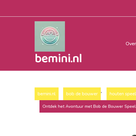
Naar
de
inhoud
gaan
Over
bemini.nl
,
bemini.nl
bob de bouwer
houten spee
Ontdek het Avontuur met Bob de Bouwer Speel