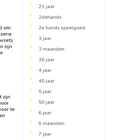
21 jaar
2dehands
id om
2e hands speelgoed
serie
3 jaar
uwsets
n zijn
3 maanden
or
30 jaar
4 jaar
40 jaar
5 jaar
 zijn
50 jaar
voor
voor te
6 jaar
nen
6 maanden
7 jaar