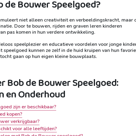
b de Bouwer Speelgoed?
leert niet alleen creativiteit en verbeeldingskracht, maar 
atie. Door te bouwen, rijden en graven leren kinderen
van pas komen in hun verdere ontwikkeling.
loos speelplezier en educatieve voordelen voor jonge kinde
it speelgoed kunnen ze zelf in de huid kruipen van hun favori
ocht gaan op hun eigen kleine bouwplaats.
er Bob de Bouwer Speelgoed:
en en Onderhoud
oed zijn er beschikbaar?
oed kopen?
uwer verkrijgbaar?
hikt voor alle leeftijden?
t spelen met Bob de Bouwer speelgoed?