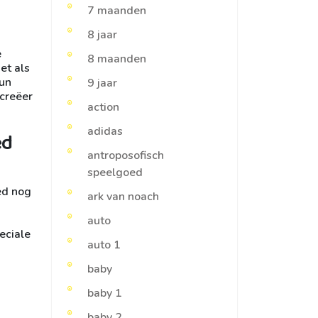
7 maanden
8 jaar
e
8 maanden
et als
hun
9 jaar
 creëer
action
adidas
ed
antroposofisch
speelgoed
ed nog
ark van noach
auto
eciale
auto 1
baby
baby 1
baby 2