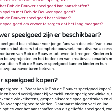
 bij het Bob de Bouwer speelgoed kan aanschaffen?
van spelen met Bob de Bouwer speelgoed?
n Bob de Bouwer speelgoed beschikbaar?
r speelgoed om ervoor te zorgen dat het lang meegaat?
wer speelgoed zijn er beschikbaar?
peelgoed beschikbaar voor jonge fans van de serie. Van kleur
nen en bulldozers tot complete bouwsets met diverse access
vonturen van Bob de Bouwer tot leven te brengen. Kinderen 
n bouwprojecten en het bedenken van creatieve scenario’s 
l variatie in Bob de Bouwer speelgoed kunnen kinderen hun
 bouwplaatsavonturen beleven.
er speelgoed kopen?
speelgoed is: “Waar kan ik Bob de Bouwer speelgoed kopen?
 en breed verkrijgbaar bij verschillende speelgoedwinkels, 
j bekende winkelketens, gespecialiseerde speelgoedzaken en d
Bouwer speelgoed te vinden. Daarnaast bieden veel online
 opties voor het aanschaffen van dit geliefde speelgoed, zod