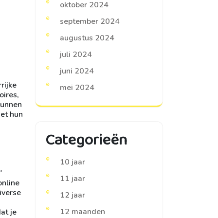
oktober 2024
september 2024
augustus 2024
juli 2024
juni 2024
rijke
mei 2024
oires,
kunnen
met hun
Categorieën
10 jaar
”
11 jaar
online
iverse
12 jaar
12 maanden
at je