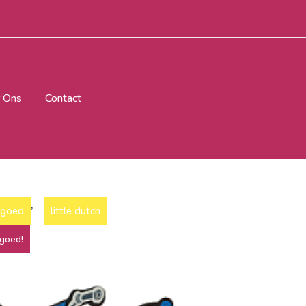
 Ons
Contact
,
lgoed
little dutch
goed!