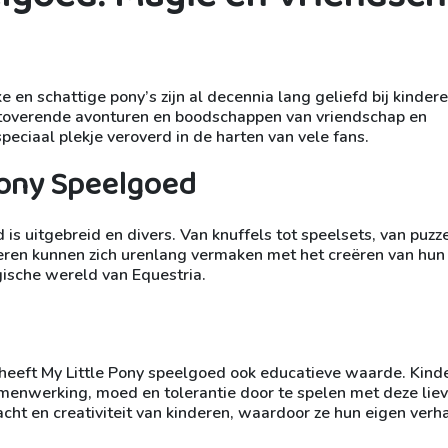
ke en schattige pony’s zijn al decennia lang geliefd bij kinder
etoverende avonturen en boodschappen van vriendschap en
eciaal plekje veroverd in de harten van vele fans.
Pony Speelgoed
is uitgebreid en divers. Van knuffels tot speelsets, van puzze
nderen kunnen zich urenlang vermaken met het creëren van hun
ische wereld van Equestria.
 heeft My Little Pony speelgoed ook educatieve waarde. Kind
amenwerking, moed en tolerantie door te spelen met deze lie
cht en creativiteit van kinderen, waardoor ze hun eigen verh