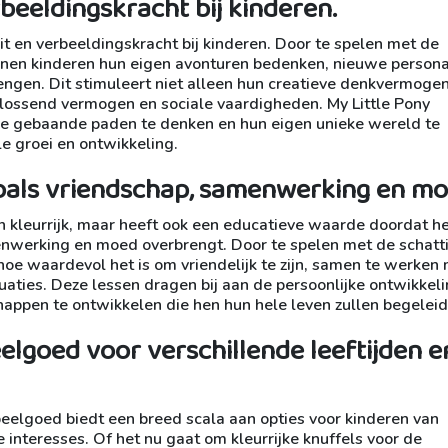
rbeeldingskracht bij kinderen.
it en verbeeldingskracht bij kinderen. Door te spelen met de
unnen kinderen hun eigen avonturen bedenken, nieuwe person
rengen. Dit stimuleert niet alleen hun creatieve denkvermoge
plossend vermogen en sociale vaardigheden. My Little Pony
e gebaande paden te denken en hun eigen unieke wereld te
e groei en ontwikkeling.
oals vriendschap, samenwerking en mo
en kleurrijk, maar heeft ook een educatieve waarde doordat h
enwerking en moed overbrengt. Door te spelen met de schatt
hoe waardevol het is om vriendelijk te zijn, samen te werken
tuaties. Deze lessen dragen bij aan de persoonlijke ontwikkel
appen te ontwikkelen die hen hun hele leven zullen begeleid
elgoed voor verschillende leeftijden e
peelgoed biedt een breed scala aan opties voor kinderen van
 interesses. Of het nu gaat om kleurrijke knuffels voor de