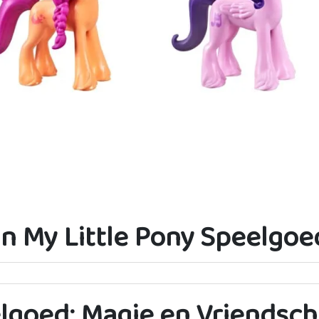
n My Little Pony Speelgoe
elgoed: Magie en Vriendsc