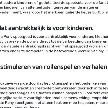
at oudere kinderen, of gedetailleerde speelsets voor de fana
nen kinderen van alle leeftijden genieten van de magie en
bieden heeft, waardoor het merk een geliefde keuze blijft bin
dat aantrekkelijk is voor kinderen.
tle Pony speelgoed is zeer aantrekkelijk voor kinderen. Met hu
stijl spreken de pony’s direct tot de verbeelding van kinderen
or de visuele aantrekkingskracht van het speelgoed worden k
n zich onder te dompelen in de betoverende wereld van My Li
stimuleren van rollenspel en verhalen
ucatieve waarde doordat het rollenspel en het bedenken van
eeldingskracht en creativiteit ontwikkelen door zich in te lev
lende personages en situaties kunnen naspelen. Door zelf ver
langrijke sociale vaardigheden, zoals samenwerking, empathi
le Pony speelgoed niet alleen leuk om mee te spelen, maar 
n voor jonge kinderen.