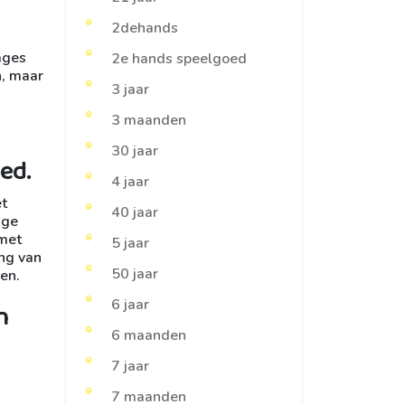
2dehands
ages
2e hands speelgoed
n, maar
3 jaar
3 maanden
30 jaar
ed.
4 jaar
et
40 jaar
ige
 met
5 jaar
ing van
50 jaar
en.
6 jaar
n
6 maanden
7 jaar
7 maanden