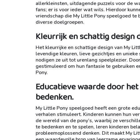
allerkleinsten, uitdagende puzzels voor de w
fans; er is voor ieder wat wils. Hierdoor kun
vriendschap die My Little Pony speelgoed te 
diverse doelgroepen.
Kleurrijk en schattig design 
Het kleurrijke en schattige design van My Lit
levendige kleuren, lieve gezichtjes en unieke 
nodigen ze uit tot urenlang speelplezier. Do
gestimuleerd om hun fantasie te gebruiken e
Pony.
Educatieve waarde door het 
bedenken.
My Little Pony speelgoed heeft een grote ed
verhalen stimuleert. Kinderen kunnen hun verb
de wereld van de pony’s, waarbij ze verschil
te bedenken en te spelen, leren kinderen be
probleemoplossend denken. Dit maakt My Litt
een waardevolle bron van leerzame ervaringe