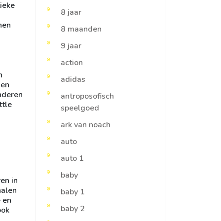
tieke
8 jaar
nen
8 maanden
9 jaar
action
n
adidas
 en
inderen
antroposofisch
ttle
speelgoed
ark van noach
auto
auto 1
baby
en in
halen
baby 1
e en
baby 2
ook