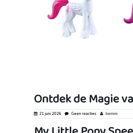
Ontdek de Magie va
21 juni 2026
Geen reacties
bemini
My Little Pony Spe