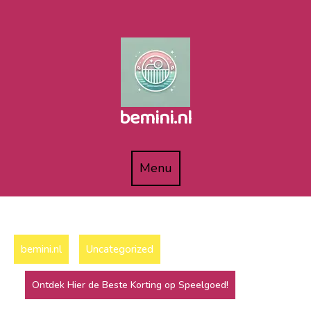
Naar
de
inhoud
gaan
bemini.nl
Menu
Menu
bemini.nl
Uncategorized
Ontdek Hier de Beste Korting op Speelgoed!