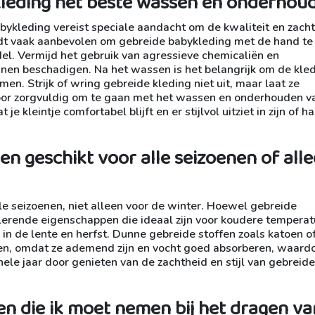
kleding het beste wassen en onderhou
kleding vereist speciale aandacht om de kwaliteit en zach
dt vaak aanbevolen om gebreide babykleding met de hand te
l. Vermijd het gebruik van agressieve chemicaliën en
nen beschadigen. Na het wassen is het belangrijk om de kle
en. Strijk of wring gebreide kleding niet uit, maar laat ze
 Door zorgvuldig om te gaan met het wassen en onderhouden v
e kleintje comfortabel blijft en er stijlvol uitziet in zijn of h
ken geschikt voor alle seizoenen of all
le seizoenen, niet alleen voor de winter. Hoewel gebreide
erende eigenschappen die ideaal zijn voor koudere temperat
n de lente en herfst. Dunne gebreide stoffen zoals katoen o
n, omdat ze ademend zijn en vocht goed absorberen, waardo
 hele jaar door genieten van de zachtheid en stijl van gebreide
len die ik moet nemen bij het dragen va