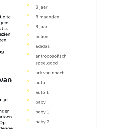
8 jaar
ie te
8 maanden
lgens
9 jaar
t is
ezien
action
geen
adidas
ig
antroposofisch
speelgoed
ark van noach
 van
auto
auto 1
n je
baby
inder
baby 1
katoen
baby 2
 Op
delige