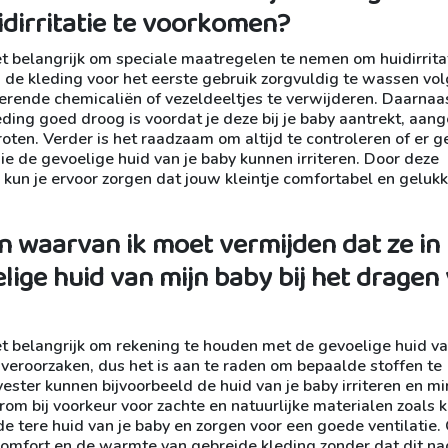
dirritatie te voorkomen?
et belangrijk om speciale maatregelen te nemen om huidirritat
 de kleding voor het eerste gebruik zorgvuldig te wassen vo
terende chemicaliën of vezeldeeltjes te verwijderen. Daarnaas
ding goed droog is voordat je deze bij je baby aantrekt, aang
roten. Verder is het raadzaam om altijd te controleren of er 
ie de gevoelige huid van je baby kunnen irriteren. Door deze
un je ervoor zorgen dat jouw kleintje comfortabel en gelukk
en waarvan ik moet vermijden dat ze in
ige huid van mijn baby bij het dragen
et belangrijk om rekening te houden met de gevoelige huid va
 veroorzaken, dus het is aan te raden om bepaalde stoffen te
ester kunnen bijvoorbeeld de huid van je baby irriteren en m
rom bij voorkeur voor zachte en natuurlijke materialen zoals 
e tere huid van je baby en zorgen voor een goede ventilatie.
 comfort en de warmte van gebreide kleding zonder dat dit na