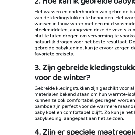
2. Hoe kan ik gebreide baby
Het wassen en onderhouden van gebreide baby
van de kledingstukken te behouden. Het wor
wassen in lauw water met een mild wasmidde
bleekmiddelen, aangezien deze de vezels kun
plat te laten drogen om vervorming te voorkom
natuurlijk drogen voor het beste resultaat.
gebreide babykleding, kun je ervoor zorgen dat j
favoriete breisels.
3. Zijn gebreide kledingstuk
voor de winter?
Gebreide kledingstukken zijn geschikt voor al
materialen bekend staan om hun warmte-isol
kunnen ze ook comfortabel gedragen worden i
bamboe zijn perfect voor de warmere maande
baby koel en comfortabel blijft. Zo kun je het
babykleding, aangepast aan het seizoen.
4. Zijn er speciale maatrege