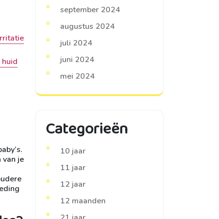
september 2024
augustus 2024
ritatie
juli 2024
juni 2024
 huid
mei 2024
Categorieën
baby’s.
10 jaar
 van je
11 jaar
oudere
12 jaar
leding
12 maanden
21 jaar