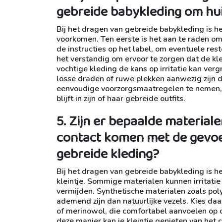
gebreide babykleding om hui
Bij het dragen van gebreide babykleding is h
voorkomen. Ten eerste is het aan te raden om
de instructies op het label, om eventuele res
het verstandig om ervoor te zorgen dat de kle
vochtige kleding de kans op irritatie kan verg
losse draden of ruwe plekken aanwezig zijn d
eenvoudige voorzorgsmaatregelen te nemen, k
blijft in zijn of haar gebreide outfits.
5. Zijn er bepaalde material
contact komen met de gevoel
gebreide kleding?
Bij het dragen van gebreide babykleding is h
kleintje. Sommige materialen kunnen irritatie
vermijden. Synthetische materialen zoals poly
ademend zijn dan natuurlijke vezels. Kies daa
of merinowol, die comfortabel aanvoelen op d
deze manier kan je kleintje genieten van het