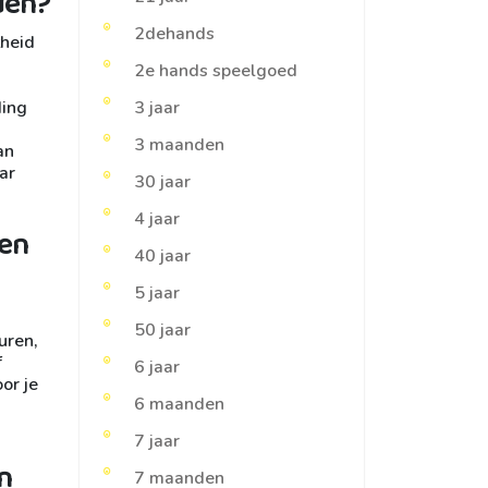
den?
2dehands
theid
2e hands speelgoed
ding
3 jaar
3 maanden
an
aar
30 jaar
4 jaar
een
40 jaar
5 jaar
50 jaar
uren,
f
6 jaar
or je
6 maanden
7 jaar
n
7 maanden