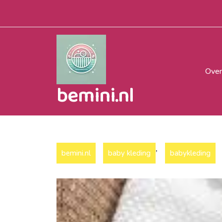
Naar
de
inhoud
gaan
Over
bemini.nl
,
bemini.nl
baby kleding
babykleding