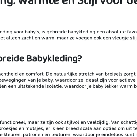
g: Warmte en Stijl voor d
eding voor baby’s, is gebreide babykleding een absolute favo
et alleen zacht en warm, maar ze voegen ook een vleugje stij
reide Babykleding?
htheid en comfort. De natuurlijke stretch van breisels zorgt
wegingen van je baby, waardoor ze ideaal zijn voor actieve
en een uitstekende isolatie, waardoor je baby lekker warm bli
unctioneel, maar ze zijn ook stijlvol en veelzijdig. Van schatt
roekjes en mutsjes, er is een breed scala aan opties om uit t
de kleuren, patronen en texturen, waardoor je eindeloos kunt