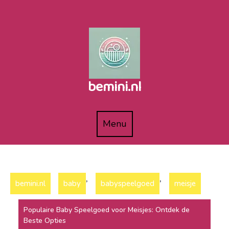
Naar
de
inhoud
gaan
bemini.nl
Menu
Menu
,
,
bemini.nl
baby
babyspeelgoed
meisje
Populaire Baby Speelgoed voor Meisjes: Ontdek de
Beste Opties