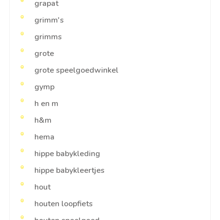
grapat
grimm's
grimms
grote
grote speelgoedwinkel
gymp
h en m
h&m
hema
hippe babykleding
hippe babykleertjes
hout
houten loopfiets