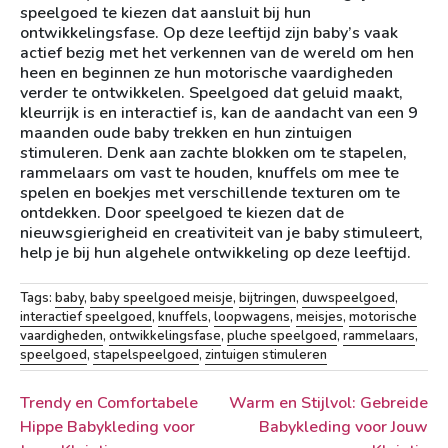
speelgoed te kiezen dat aansluit bij hun
ontwikkelingsfase. Op deze leeftijd zijn baby’s vaak
actief bezig met het verkennen van de wereld om hen
heen en beginnen ze hun motorische vaardigheden
verder te ontwikkelen. Speelgoed dat geluid maakt,
kleurrijk is en interactief is, kan de aandacht van een 9
maanden oude baby trekken en hun zintuigen
stimuleren. Denk aan zachte blokken om te stapelen,
rammelaars om vast te houden, knuffels om mee te
spelen en boekjes met verschillende texturen om te
ontdekken. Door speelgoed te kiezen dat de
nieuwsgierigheid en creativiteit van je baby stimuleert,
help je bij hun algehele ontwikkeling op deze leeftijd.
Tags:
baby
,
baby speelgoed meisje
,
bijtringen
,
duwspeelgoed
,
interactief speelgoed
,
knuffels
,
loopwagens
,
meisjes
,
motorische
vaardigheden
,
ontwikkelingsfase
,
pluche speelgoed
,
rammelaars
,
speelgoed
,
stapelspeelgoed
,
zintuigen stimuleren
Berichtnavigatie
Trendy en Comfortabele
Warm en Stijlvol: Gebreide
Hippe Babykleding voor
Babykleding voor Jouw