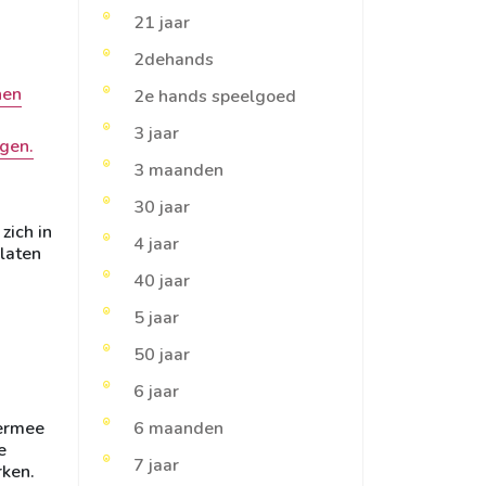
21 jaar
2dehands
nen
2e hands speelgoed
3 jaar
ggen.
3 maanden
30 jaar
zich in
4 jaar
 laten
40 jaar
5 jaar
50 jaar
6 jaar
 ermee
6 maanden
e
7 jaar
rken.