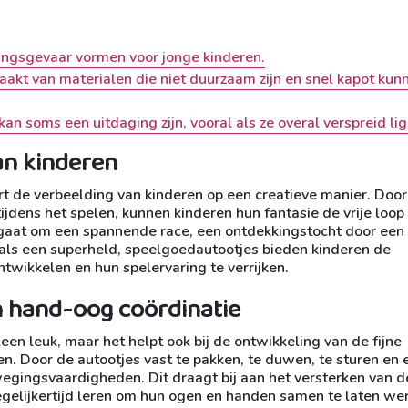
ingsgevaar vormen voor jonge kinderen.
kt van materialen die niet duurzaam zijn en snel kapot kun
n soms een uitdaging zijn, vooral als ze overal verspreid li
an kinderen
 de verbeelding van kinderen op een creatieve manier. Door 
 tijdens het spelen, kunnen kinderen hun fantasie de vrije loop
 gaat om een spannende race, een ontdekkingstocht door een
als een superheld, speelgoedautootjes bieden kinderen de
twikkelen en hun spelervaring te verrijken.
n hand-oog coördinatie
een leuk, maar het helpt ook bij de ontwikkeling van de fijne
n. Door de autootjes vast te pakken, te duwen, te sturen en
wegingsvaardigheden. Dit draagt bij aan het versterken van d
tegelijkertijd leren om hun ogen en handen samen te laten we