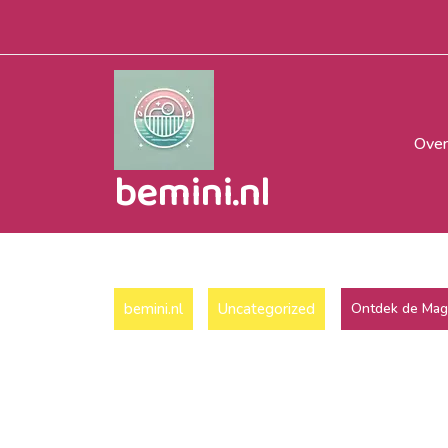
Naar
de
inhoud
gaan
Over
bemini.nl
bemini.nl
Uncategorized
Ontdek de Magi