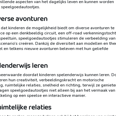
hillende aspecten van het dagelijks leven en kunnen worden
t speelgoedautootjes.
iverse avonturen
 dat kinderen de mogelijkheid biedt om diverse avonturen te
ce op een denkbeeldig circuit, een off-road verkenningstoch
 speeltuin, speelgoedautootjes stimuleren de verbeelding van
cenario’s creëren. Dankzij de diversiteit aan modellen en th
pel en telkens nieuwe avonturen beleven met hun geliefde
enderwijs leren
eerwaarde doordat kinderen spelenderwijs kunnen leren. D
eren hun creativiteit, verbeeldingskracht en motorische
 ruimtelijke relaties, snelheid en richting, terwijl ze geniet
ragen speelgoedautootjes niet alleen bij aan het vermaak van
keling op een speelse en interactieve manier.
imtelijke relaties