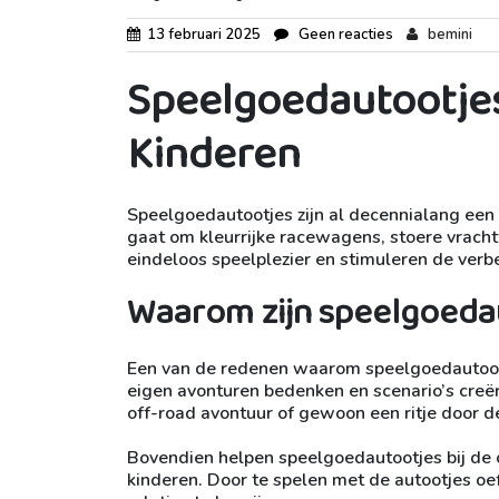
13 februari 2025
Geen reacties
bemini
Speelgoedautootjes:
Kinderen
Speelgoedautootjes zijn al decennialang een 
gaat om kleurrijke racewagens, stoere vrac
eindeloos speelplezier en stimuleren de verb
Waarom zijn speelgoedau
Een van de redenen waarom speelgoedautootjes
eigen avonturen bedenken en scenario’s creë
off-road avontuur of gewoon een ritje door d
Bovendien helpen speelgoedautootjes bij de 
kinderen. Door te spelen met de autootjes oe