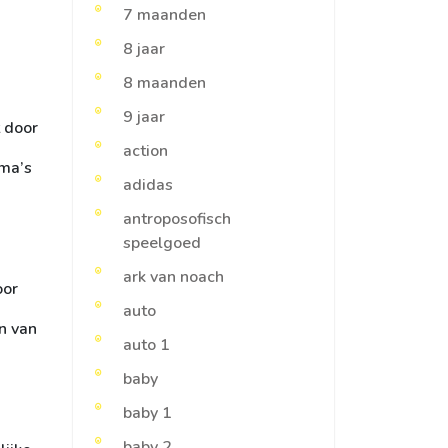
7 maanden
8 jaar
8 maanden
9 jaar
t door
action
ema’s
adidas
antroposofisch
speelgoed
ark van noach
oor
auto
en van
auto 1
baby
baby 1
baby 2