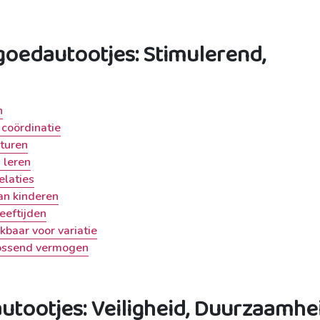
oedautootjes: Stimulerend,
n
 coördinatie
nturen
 leren
elaties
an kinderen
leeftijden
kbaar voor variatie
lossend vermogen
tootjes: Veiligheid, Duurzaamhe