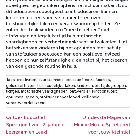
speelgoed te gebruiken tijdens het schoonmaken. Door
dit educatieve speelgoed te introduceren, kunnen
kinderen op een speelse manier leren over
huishoudelijke taken en verantwoordelijkheden. Ze
zullen het leuk vinden om “mee te helpen” met
stofzuigen en tegelijkertijd hun motorische
vaardigheden en verbeeldingskracht ontwikkelen. Het
betrekken van kinderen bij het opruimen met behulp
van stofzuiger speelgoed kan een positieve invloed
hebben op hun zelfstandigheid en helpt bij het creëren
van een gezonde routine in huis.
Tags:
creativiteit
,
duurzaamheid
,
educatief
,
extra functies
,
geluidseffecten
,
huishoudelijke taken
,
kinderen
,
leeftijdsgroepen
,
lichtjes
,
motorische vaardigheden
,
ontwerp en functionaliteit
,
opruimen
,
speels
,
stofzuiger speelgoed
,
veiligheid
,
verantwoordelijkheid
Berichtnavigatie
Ontdek Educatief
Ontdek de Magie van
Speelgoed voor 2-jarigen:
Minnie Mouse Speelgoed
Leerzaam en Leuk!
voor Jouw Kleintje!