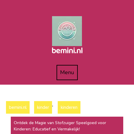
Naar
de
inhoud
gaan
bemini.nl
Menu
Menu
,
bemini.nl
kinder
kinderen
Ontdek de Magie van Stofzuiger Speelgoed voor
Kinderen: Educatief en Vermakelijk!