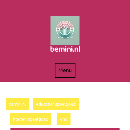
Naar
de
inhoud
gaan
bemini.nl
Menu
Menu
,
bemini.nl
educatief speelgoed
,
houten speelgoed
kind