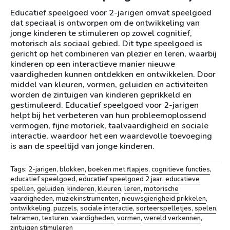
Educatief speelgoed voor 2-jarigen omvat speelgoed
dat speciaal is ontworpen om de ontwikkeling van
jonge kinderen te stimuleren op zowel cognitief,
motorisch als sociaal gebied. Dit type speelgoed is
gericht op het combineren van plezier en leren, waarbij
kinderen op een interactieve manier nieuwe
vaardigheden kunnen ontdekken en ontwikkelen. Door
middel van kleuren, vormen, geluiden en activiteiten
worden de zintuigen van kinderen geprikkeld en
gestimuleerd. Educatief speelgoed voor 2-jarigen
helpt bij het verbeteren van hun probleemoplossend
vermogen, fijne motoriek, taalvaardigheid en sociale
interactie, waardoor het een waardevolle toevoeging
is aan de speeltijd van jonge kinderen.
Tags:
2-jarigen
,
blokken
,
boeken met flapjes
,
cognitieve functies
,
educatief speelgoed
,
educatief speelgoed 2 jaar
,
educatieve
spellen
,
geluiden
,
kinderen
,
kleuren
,
leren
,
motorische
vaardigheden
,
muziekinstrumenten
,
nieuwsgierigheid prikkelen
,
ontwikkeling
,
puzzels
,
sociale interactie
,
sorteerspelletjes
,
spelen
,
telramen
,
texturen
,
vaardigheden
,
vormen
,
wereld verkennen
,
zintuigen stimuleren