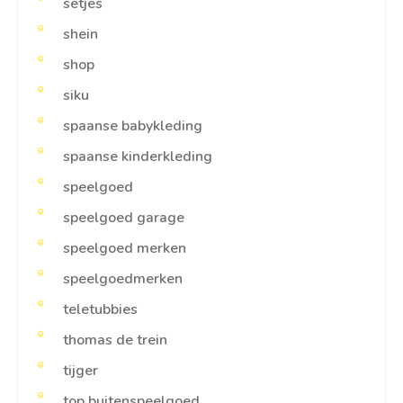
setjes
shein
shop
siku
spaanse babykleding
spaanse kinderkleding
speelgoed
speelgoed garage
speelgoed merken
speelgoedmerken
teletubbies
thomas de trein
tijger
top buitenspeelgoed