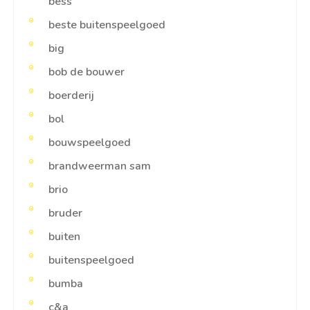
bess
beste buitenspeelgoed
big
bob de bouwer
boerderij
bol
bouwspeelgoed
brandweerman sam
brio
bruder
buiten
buitenspeelgoed
bumba
c&a