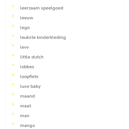
leerzaam speelgoed
leeuw
lego
leukste kinderkleding
levv
little dutch
lobbes
loopfiets
luxe baby
maand
maat
man
mango