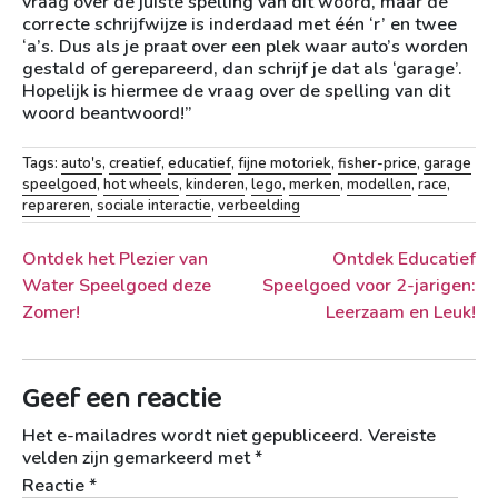
vraag over de juiste spelling van dit woord, maar de
correcte schrijfwijze is inderdaad met één ‘r’ en twee
‘a’s. Dus als je praat over een plek waar auto’s worden
gestald of gerepareerd, dan schrijf je dat als ‘garage’.
Hopelijk is hiermee de vraag over de spelling van dit
woord beantwoord!”
Tags:
auto's
,
creatief
,
educatief
,
fijne motoriek
,
fisher-price
,
garage
speelgoed
,
hot wheels
,
kinderen
,
lego
,
merken
,
modellen
,
race
,
repareren
,
sociale interactie
,
verbeelding
Berichtnavigatie
Ontdek het Plezier van
Ontdek Educatief
Water Speelgoed deze
Speelgoed voor 2-jarigen:
Zomer!
Leerzaam en Leuk!
Geef een reactie
Het e-mailadres wordt niet gepubliceerd.
Vereiste
velden zijn gemarkeerd met
*
Reactie
*