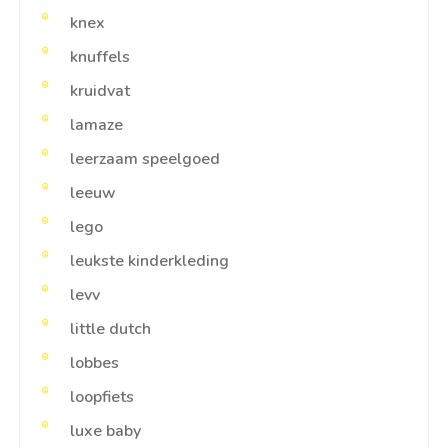
knex
knuffels
kruidvat
lamaze
leerzaam speelgoed
leeuw
lego
leukste kinderkleding
levv
little dutch
lobbes
loopfiets
luxe baby