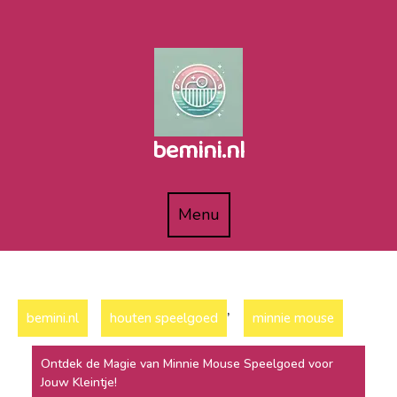
Naar
de
inhoud
gaan
bemini.nl
Menu
Menu
,
bemini.nl
houten speelgoed
minnie mouse
Ontdek de Magie van Minnie Mouse Speelgoed voor
Jouw Kleintje!