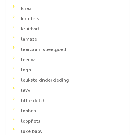
knex
knuffels
kruidvat
lamaze
leerzaam speelgoed
leeuw
lego
leukste kinderkleding
levv
little dutch
lobbes
loopfiets
luxe baby