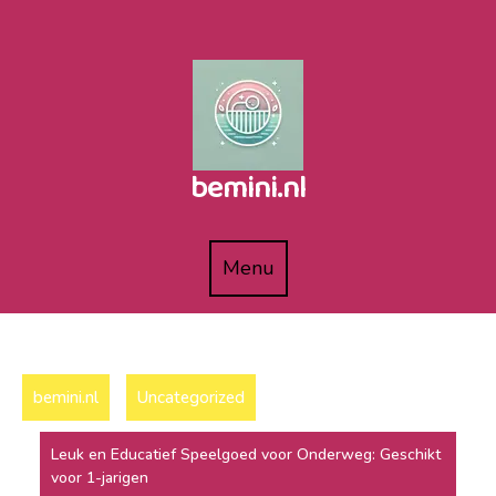
Naar
de
inhoud
gaan
bemini.nl
Menu
Menu
bemini.nl
Uncategorized
Leuk en Educatief Speelgoed voor Onderweg: Geschikt
voor 1-jarigen