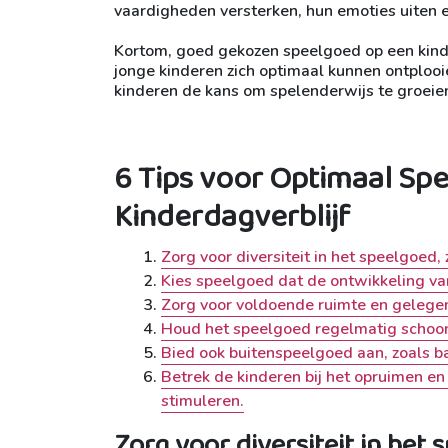
vaardigheden versterken, hun emoties uiten e
Kortom, goed gekozen speelgoed op een kind
jonge kinderen zich optimaal kunnen ontplooie
kinderen de kans om spelenderwijs te groeien
6 Tips voor Optimaal Sp
Kinderdagverblijf
Zorg voor diversiteit in het speelgoed, 
Kies speelgoed dat de ontwikkeling va
Zorg voor voldoende ruimte en gelege
Houd het speelgoed regelmatig schoon
Bied ook buitenspeelgoed aan, zoals ball
Betrek de kinderen bij het opruimen e
stimuleren.
Zorg voor diversiteit in het 