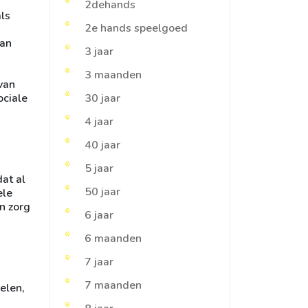
2dehands
als
2e hands speelgoed
van
3 jaar
3 maanden
van
ociale
30 jaar
4 jaar
40 jaar
5 jaar
dat al
50 jaar
ele
n zorg
6 jaar
6 maanden
7 jaar
7 maanden
elen,