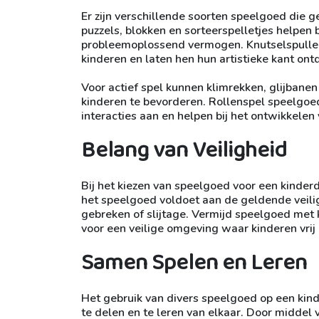
Er zijn verschillende soorten speelgoed die g
puzzels, blokken en sorteerspelletjes helpen 
probleemoplossend vermogen. Knutselspullen z
kinderen en laten hen hun artistieke kant ont
Voor actief spel kunnen klimrekken, glijbane
kinderen te bevorderen. Rollenspel speelgoe
interacties aan en helpen bij het ontwikkele
Belang van Veiligheid
Bij het kiezen van speelgoed voor een kinderda
het speelgoed voldoet aan de geldende veil
gebreken of slijtage. Vermijd speelgoed met 
voor een veilige omgeving waar kinderen vrij
Samen Spelen en Leren
Het gebruik van divers speelgoed op een kind
te delen en te leren van elkaar. Door middel 