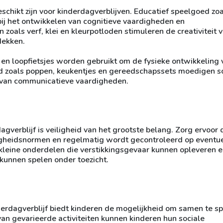
eschikt zijn voor kinderdagverblijven. Educatief speelgoed zo
bij het ontwikkelen van cognitieve vaardigheden en
oals verf, klei en kleurpotloden stimuleren de creativiteit 
dekken.
n en loopfietsjes worden gebruikt om de fysieke ontwikkeling 
d zoals poppen, keukentjes en gereedschapssets moedigen s
n van communicatieve vaardigheden.
gverblijf is veiligheid van het grootste belang. Zorg ervoor 
igheidsnormen en regelmatig wordt gecontroleerd op eventu
kleine onderdelen die verstikkingsgevaar kunnen opleveren e
 kunnen spelen onder toezicht.
erdagverblijf biedt kinderen de mogelijkheid om samen te sp
van gevarieerde activiteiten kunnen kinderen hun sociale