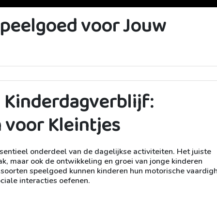
Speelgoed voor Jouw
 Kinderdagverblijf:
 voor Kleintjes
entieel onderdeel van de dagelijkse activiteiten. Het juiste
ak, maar ook de ontwikkeling en groei van jonge kinderen
e soorten speelgoed kunnen kinderen hun motorische vaardi
ciale interacties oefenen.