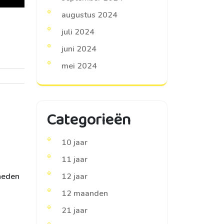
augustus 2024
juli 2024
juni 2024
mei 2024
Categorieën
10 jaar
11 jaar
gheden
12 jaar
12 maanden
21 jaar