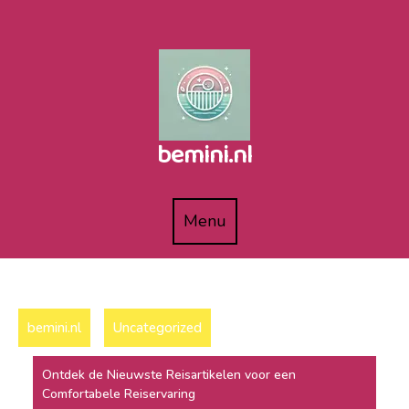
Naar
de
inhoud
gaan
bemini.nl
Menu
Menu
bemini.nl
Uncategorized
Ontdek de Nieuwste Reisartikelen voor een
Comfortabele Reiservaring