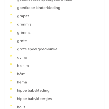
goedkope kinderkleding
grapat
grimm's
grimms
grote
grote speelgoedwinkel
gymp
h en m
h&m
hema
hippe babykleding
hippe babykleertjes
hout