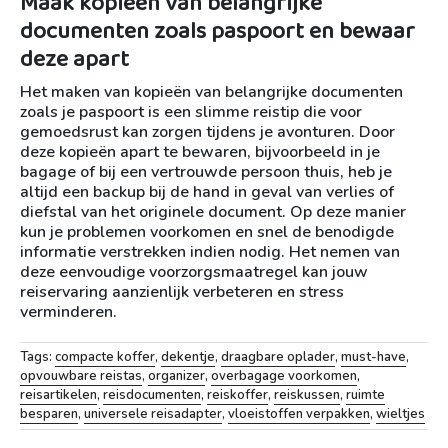
Maak kopieën van belangrijke
documenten zoals paspoort en bewaar
deze apart
Het maken van kopieën van belangrijke documenten
zoals je paspoort is een slimme reistip die voor
gemoedsrust kan zorgen tijdens je avonturen. Door
deze kopieën apart te bewaren, bijvoorbeeld in je
bagage of bij een vertrouwde persoon thuis, heb je
altijd een backup bij de hand in geval van verlies of
diefstal van het originele document. Op deze manier
kun je problemen voorkomen en snel de benodigde
informatie verstrekken indien nodig. Het nemen van
deze eenvoudige voorzorgsmaatregel kan jouw
reiservaring aanzienlijk verbeteren en stress
verminderen.
Tags:
compacte koffer
,
dekentje
,
draagbare oplader
,
must-have
,
opvouwbare reistas
,
organizer
,
overbagage voorkomen
,
reisartikelen
,
reisdocumenten
,
reiskoffer
,
reiskussen
,
ruimte
besparen
,
universele reisadapter
,
vloeistoffen verpakken
,
wieltjes