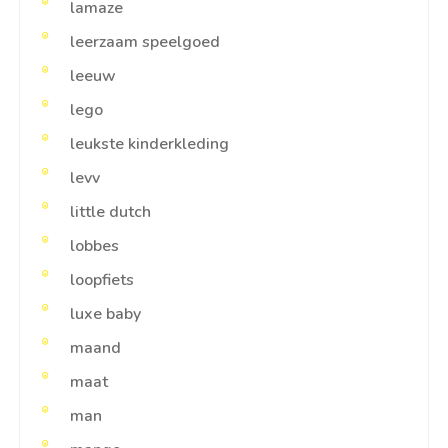
lamaze
leerzaam speelgoed
leeuw
lego
leukste kinderkleding
levv
little dutch
lobbes
loopfiets
luxe baby
maand
maat
man